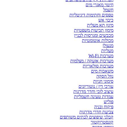
חיטוי מאגרי מים
חשמל
טפסים וחתימות דיגיטליות
כיבוי אש
מיגון תא מעלית
מימון תביעות משפטיות
מכבשים ומגרסות לבניין
מכולות אוטומטיות
מנעולן
מעליות
מערכות Wi-Fi
מערכות אזעקה / מצלמות
מערכות סולאריות
משאבות מים
נוזל הסקה
סימוני חניות
עורכי דין / נוטוריונים
עיצוב לובי וחדר מדרגות
עמדות טעינה חשמליות
פוליש
פיקוח ובניה
צביעת חדרי מדרגות
קבלני שיפוצים לבתים משותפים
קונסטרוקטור