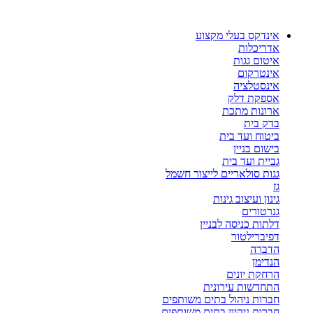
דלג
לתוכן
אינדקס בעלי מקצוע
אדריכלות
איטום גגות
אינטרקום
אינסטלציה
אספקת דלק
ארונות מתכת
בדק בית
ביטוח ועד בית
בישום בניין
גביית ועד בית
גגות סולאריים לייצור חשמל
גז
גינון ועיצוב גינות
גנרטורים
דלתות כניסה לבניין
דפיברילטור
הדברה
הנדימן
הרחקת יונים
התחדשות עירונית
חברות ניהול בתים משותפים
חברות ניקיון בתים משותפים