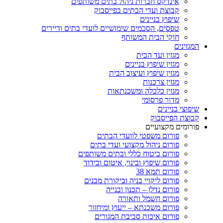
אינדקס חברות ניהול בתים משותפים
קבוצת ועדי הבתים בפייסבוק
שיפוץ בניינים
טפסים, הסכמים שימושיים לועדי בתים ודיירים
חוקי הבית המשותף
המגזינים
מגזין ועד הבית
מגזין שיפוץ בניינים
מגזין שיפוץ ועיצוב הבית
מגזין צרכנות
מגזין כלכלה ומשכנתאות
מדור פרסומי
שיפוצי בניינים
קבוצת הפייסבוק
פורומים מקצועיים
פורום משפטי לוועדי הבתים
פורום ניהול מקצועי ועדי בתים
פורום ביטוח כללי ובתים משותפים
פורום שיפוץ ובינוי, איטום ובידוד
פורום תמא 38
פורום ליקויי בניה וביקורת מבנים
פורום נדלן – תכנון ובנייה
פורום חשמל ותאורה
פורום משכנתא – ייעוץ ומיחזור
פורום איכות סביבת המגורים