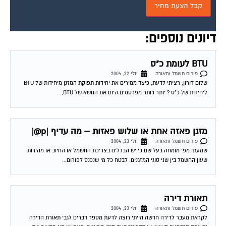
דיונים נוספים:
BTU לעומת כ"ס
פורום חשמל ותאורה
יולי 22, 2004
שלום דורון, רציתי לדעת, כיצד ממירים את יחידות תפוקת המזגן מיחידות של BTU
ליחידות של כ"ס ? יותר ויותר מפרסמים היום את הנושא של BTU,...
מזגן פאזה אחת או שלוש פאזות – מה עדיף |p@|
פורום חשמל ותאורה
יולי 23, 2004
שמעתי מפי מומחה בעל שם כי יש הבדלים בצריכת החשמל או החיוב או מהירות
שעון החשמל בין שני סוגי המזגנים. לבטח כל מי שנכנס לפורום...
תאורת דירה
פורום חשמל ותאורה
יולי 23, 2004
לקראת מעבר לדירה חדשה הייתי רוצה לדעת מספר דברים לגבי תאורת הדירה
ובאותה הזדמנות לאשש או להפריך דעה לגבי ספוטים. האם יש סוג מסויים של...