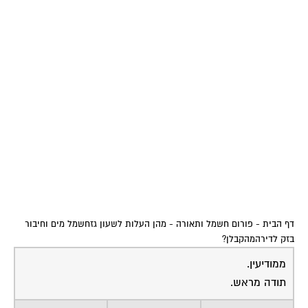
דף הבית
-
פורום חשמל ותאורה
-
מהן העלות לשעון גזחשמל מים וחיבור
בזק לדירהמהקבלן?
ממודיעין.
תודה מראש.
22-06-2006
דורון טרייביש
לשעון מים זה