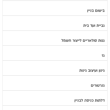
בישום בניין
גביית ועד בית
גגות סולאריים לייצור חשמל
גז
גינון ועיצוב גינות
גנרטורים
דלתות כניסה לבניין
דפיברילטור