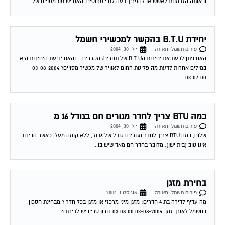
יחידת B.T.U בהקשר למכשירי חשמל
פורום חשמל ותאורה
יולי 30, 2004
האם ניתן לדעת את יחידות הB.T.U של תנורים/ מקררים… והאם ידיעת היחידות היא
במילים אחרות לדעת מה פליטת החום לאוויר של מכשיר מסויים? 03-08-2004
03:07:00...
כמה BTU צריך לחדר מגורים חם בגודל 16 מ
פורום חשמל ותאורה
יולי 30, 2004
שלום, כמה BTU צריך לחדר מגורים בגודל של 16 מ´, ללא קומה מעל, כאשר הבידוד
אינו טוב (בית ישן). מדובר בחדר חם מאד שיש בו...
בחירת מזגן
פורום חשמל ותאורה
אוגוסט 1, 2004
מה עדיף לדירה בת 4 חדרים: מזגן מיני מרכזי או מזגן בכל חדר ? מבחינת חסכון
בחשמל לאורך זמן. 03-08-2004 03:08:00 דורון טרייביש לדירת 4...