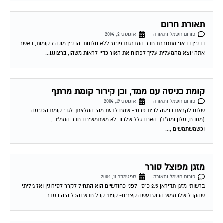
תאורת חרום
פורום חשמל ותאורה
אוגוסט 2, 2004
בבניין בו אני מתגוררת חדר המדרגות פנימי ללא חלונות. הבניין מונה 7 קומות, כאשר
אתה יוצא מהמעלית עליך לפתוח את האור כדיי לראות משהו, ברצוננו...
קומת כניסה עם ממד, וכן קירור קומת מרתף
פורום חשמל ותאורה
אוגוסט 19, 2004
שלום לקראת כניסה לבית פרטי- שמח לדעת מהי המלצתך לגבי קומת הכניסה
(מטבח, סלון וממ"ד). האם בגלל שלרוב לא משתמשים בחדר הממ"ד ,
וכשמשתמשים ,...
מזגן מפוצל סורר
פורום חשמל ותאורה
ספטמבר 11, 2004
ברשותי מזגן תדיראן 2.5 כ"ס- לפני כחודשיים הוא התחיל לקרר לסירוגין ואז גיליתי
שהקבל שלו ממש הרוס ועשה קצרים- קניתי קבל חדש והכל היה בסדר...
ספוטים