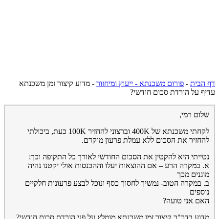
דף הבית
-
פורום משכנתא - ייעוץ ומיחזור
-
מדוע קיצור זמן משכנתא
עדיף על הורדת סכום חודשי?
שלום רמי,
לקחתי משכנתא של 400K וברצוני להחזיר 100K כעת, ביכולתי
להחזיר את הסכום ללא עמלת פרעון מוקדם.
נטייתי היא להקטין את הסכום החודשי לאורך כל התקופה וכך:
א. במקרה הרע – אם ההוצאות יעלו וההכנסות אולי יקטנו נהיה
מוגנים מכך
ב. במקרה הטוב- נמשיך לחסוך כסף ונוכל לבצע פרעונות חלקיים
נוספים
האם אני טועה?
מדוע בדר"כ קיצור זמן משכנתא מומלץ על פני הורדת סכום חודשי?