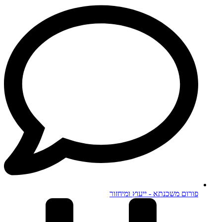
פורום משכנתא - ייעוץ ומיחזור