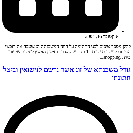
אוקטובר 16, 2004
להלן מספר טיפים לפני החתימה על חוזה המשכנתה המשעבד את רוכשי
הדירות לעשרות שנים . 1.סקר שוק -דבר ראשון מומלץ לעשות שיעורי
בית . shopping...
גורל משכנתא של זוג אשר נרשם לנישואין וביטל
חתונתו