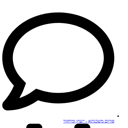
פורום משכנתא - ייעוץ ומיחזור