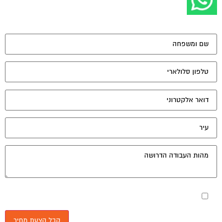
מאשר את תנאי הפרטיות
יונים נוספים:
לעמי תגובה
פורום משכנתא - ייעוץ ומיחזור
אוקטובר 10, 2004
עמי שלום רב ,כידוע לך קיימות חברות ייעוץ שנותנות שירות בתחום ,סוכניות ביטוח ,חברות
ייעוץ … ,לא מעניין אותי כמה הם לוקחות עבור השירות ,זו...
תעודת זכאות