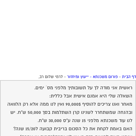
ראשית אני מודה לך על תשובותיך מלפני מס´ ימים.
השאלה שלי היא אמנם אישית אבל כללית:
מאחר ואנו צריכים להוסיף 90,000$ ואין לנו ממה אלא רק הלוואה
ובהנחה שמשתחרר לשנינו קרן השתלמות בסך 50,000 ש"ח. יש
לנו עוד משכנתא מלפני 15 שנה ע"ס 30,000 ש"ח.
האם באמת לקחת את כל הסכום בריבית קבועה ל15/20 שנה?
אנחנו מאוד לחוצים מזה כי אין לנו עזרה(כספית או אחרת)
והתחלנו בסקר אבל אנחנו מאוד מבולבלים.
אודה אם תוכל לכוון לאיזה בנק גם מבחינת יציאות או מיחזור וכו´.
תודה מראש!
01-11-2005 11:22:00
רמי טוטאי
תגובה
אין באפשרותי להנחות אתכם לבנק ספצפי ,אך מה שכתבתי עומד
בעינו .
בהצלחה.