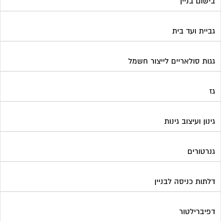
גנרטורים
דלתות כניסה לבניין
דפיברילטור
הדברה
הנדימן
הרחקת יונים
התחדשות עירונית