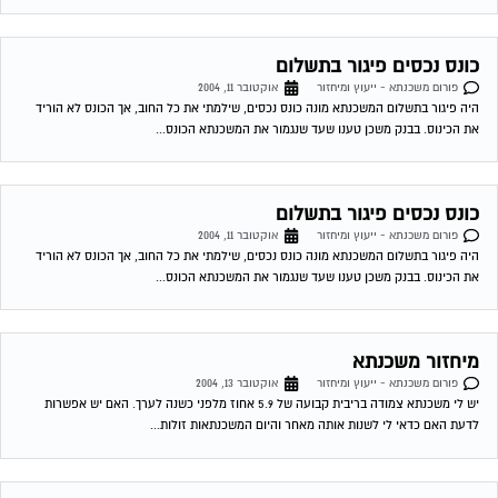
מיחזור משכנתא
פורום משכנתא - ייעוץ ומיחזור
אוקטובר 13, 2004
יש לי משכנתא צמודה בריבית קבועה של 5.9 אחוז מלפני כשנה לערך. האם יש אפשרות
לדעת האם כדאי לי לשנות אותה מאחר והיום המשכנתאות זולות...
להתכונן למשכנתא
פורום משכנתא - ייעוץ ומיחזור
אוקטובר 16, 2004
להלן מספר טיפים לפני החתימה על חוזה המשכנתה המשעבד את רוכשי הדירות לעשרות
שנים . 1.סקר שוק -דבר ראשון מומלץ לעשות שיעורי בית . shopping...
גורל משכנתא של זוג אשר נרשם לנישואין וביטל חתונתו
פורום משכנתא - ייעוץ ומיחזור
אוקטובר 17, 2004
רמי שלום, אבקש חוות דעתך בסוגיה הבאה; אחותי נרשמה לנישואין ועל בסיס רישום זה
ניתנה לה ולבן זוגה תעודת זכאות ונתקבלה הלוואת משרד השיכון והלוואות...