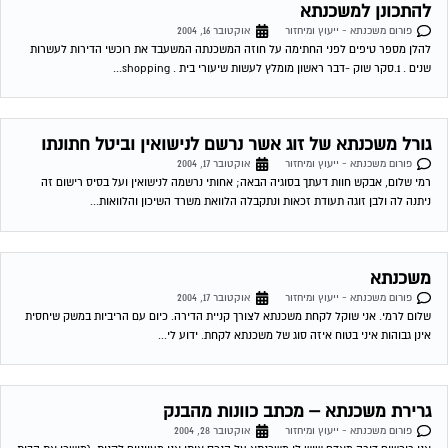
משכנתא
פורום משכנתא - ייעוץ ומיחזור
אוקטובר 17, 2004
שלום לרמי. אני שוקל לקחת משכנתא לצורך קניית הדירה. כיום עם הריביות במשק שיחסית
אינן גבוהות איני בטוח איזה סוג של משכנתא לקחת. ידוע לי...
גרירת משכנתא – מכתב כוונות מהבנק
פורום משכנתא - ייעוץ ומיחזור
אוקטובר 28, 2004
אנו רוכשים דירה מאדם שיש לו משכנתא על הנכס אותו אנו מעויניים לקנות, (מישכן את הבית
גם לטובת הנכס החדש שאותו מתכוון לקנות). גובה סכום...
שירות אישי לוועדי בתים!
איתור בעלי מקצוע
המוקד לדייר של פורטל בית משותף דואג שבעלי מקצוע הוגנים