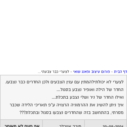
 הבית
-
פורום עיצוב ופאנג שואי
-
לצערי כבר צבעתי…
לצערי לא יכולתילהמתין עם ענין הצבעים ולכן החדרים כבר נצבעו.
החדר של הילה ואופיר נצבע בסגול…
ואילו החדר של ניר ושלי נצבע בתכלת…
איך ניתן להשיג את ההרמוניה הרצויה ע"פ תאריכי הלידה שכבר
מסרתי, בהתחשב בזה שהחדרים נצבעו בסגול ובתכלת???
30-08-2006
מירב אייכלר
אף פעם לא מאוחר