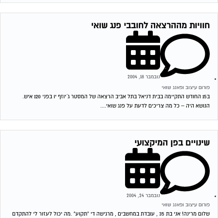
חוויות מההרצאה לחובבי פנג שואי
נובמבר 18, 2004
פורום עיצוב ופאנג שואי
ב15 החודש התקיימה בבית דניאל בתל אביב הרצאה של המסטר ג´יוזף יו בפני 120 איש.
הנושא היה – כל מה צריכים לדעת על פנג שואי....
שינויים בפן המיקצועי
נובמבר 24, 2004
פורום עיצוב ופאנג שואי
שלום מרינה! אני בת 35 , עובדת במחשבים , מרגישה די "תקוע" .מה יכול לעזור לי להתקדם