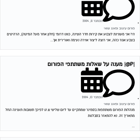
נובמבר 11, 2004
פורום עיצוב ופאנג שואי
הי! אני מעונינת לצבוע את קירות חדר השינה, כוונו דרומי (חלון אחר מעל המיטה), הרהיטים
בצבע אגוז כהה, אני רוצה ליצור אוירה נעימה ואורירית אך...
|P@| מענה על שאלות משתתפי הפורום
נובמבר 13, 2004
פורום עיצוב ופאנג שואי
מנהלות הפורום משתתפות בסמינר שמתקיים עד ליום שלישי 17.11 לפיכך תשובות תענינה החל
מתאריך זה. נא להתאזר בסבלנות
...