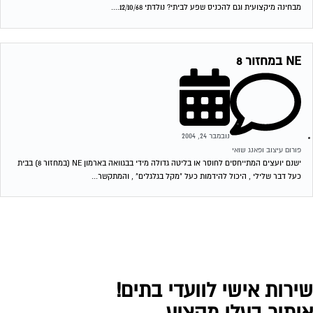
מבחינה מיקצועית וגם להכניס שפע לביתי? נולדתי 12/10/68....
NE במחזור 8
נובמבר 24, 2004
פורום עיצוב ופאנג שואי
ישנם יועצים המתייחסים לחוסר או בליטה גדולה מידי בבגוואה בארמון NE (במחזור 8) בבית
כעל דבר שלילי , היכול להידמות כעל "מקל בגלגלים" , והמתקשר...
ירות אישי לוועדי בתים!