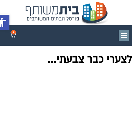
פתח סרג
0
צערי כבר צבעתי…