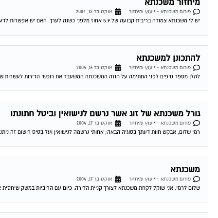
מיחזור משכנתא
פורום משכנתא - ייעוץ ומיחזור
אוקטובר 13, 2004
יש לי משכנתא צמודה בריבית קבועה של 5.9 אחוז מלפני כשנה לערך. האם יש אפשרות לדעת האם כדאי לי לשנות אותה מאחר והיום המשכנתאות זולות...
להתכונן למשכנתא
פורום משכנתא - ייעוץ ומיחזור
אוקטובר 16, 2004
להלן מספר טיפים לפני החתימה על חוזה המשכנתה המשעבד את רוכשי הדירות לעשרות שנים . 1.סקר שוק -דבר ראשון מומלץ לעשות שיעורי בית . ping
גורל משכנתא של זוג אשר נרשם לנישואין וביטל חתונתו
פורום משכנתא - ייעוץ ומיחזור
אוקטובר 17, 2004
רמי שלום, אבקש חוות דעתך בסוגיה הבאה; אחותי נרשמה לנישואין ועל בסיס רישום זה ניתנה
משכנתא
פורום משכנתא - ייעוץ ומיחזור
אוקטובר 17, 2004
שלום לרמי. אני שוקל לקחת משכנתא לצורך קניית הדירה. כיום עם הריביות במשק שיחסית אינ