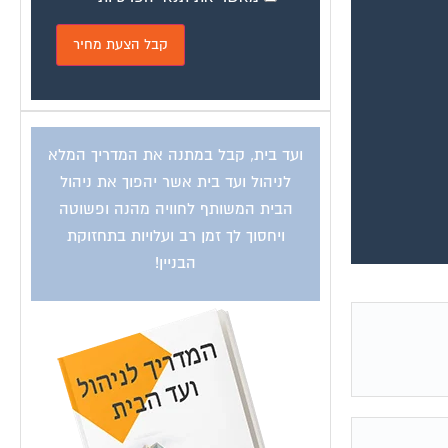
ועד בית, קבל במתנה את המדריך המלא
לניהול ועד בית אשר יהפוך את ניהול
הבית המשותף לחוויה מהנה ופשוטה
ויחסוך לך זמן רב ועלויות בתחזוקת
הבניין!