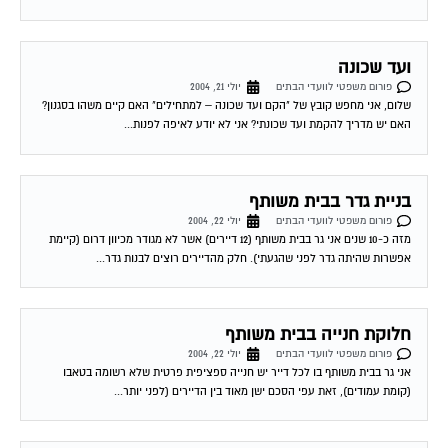
ועד שכונה
פורום משפטי לוועדי הבתים
יולי 21, 2004
שלום, אני מחפש קובץ של "הקם ועד שכונה – למתחילים" האם קיים משהו בסגנון?
האם יש מדריך להקמת ועד שכונתי? אני לא יודע לאיפה לפנות...
בניית גדר בבית משותף
פורום משפטי לוועדי הבתים
יולי 22, 2004
מזה כ-10 שנים אני גר בבית משותף (12 דיירים) אשר לא מגודר מכיוון דרום (קיימת
אפשרות שהיתה גדר לפני שהגעתי). חלק מהדיירים רוצים לבנות גדר...
חלוקת חנייה בבית משותף
פורום משפטי לוועדי הבתים
יולי 22, 2004
אני גר בבית משותף בו לכל דייר יש חנייה ספציפית פרטית שלא רשומה בטאבו
(קומת עמודים), זאת עפי הסכם ישן מאוד בין הדיירים (לפני יותר...
זכות לבלת עותק דו"ח מועד הבית