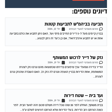
דיונים נוספים:
תביעה בביהמ"ש לתביעות קטנות
פורום משפטי לוועדי הבתים
יולי 12, 2004
בבניין קיימים מעל ל-5 דיירים החייבים מיסי ועד, האם ניתן לתבוע את כולם בתביעה
אחת או יש לתבוע אינדבידואלי, אם כן כיצד זה ניתן לבצוע...
נזק של דייר לרכוש המשותף
פורום משפטי לוועדי הבתים
יולי 19, 2004
הדייר בדירה שמעלי ערך שיפוצים בדירתו שכתוצאה מהם נגרם נזק לצנרת
המשותפת, אחת הדירות בבניין הוצפה ונגרם לה נזק רב. האם העובדה שהנזק נגרם
לצנרת...
ועד בית – שטח דירות
פורום משפטי לוועדי הבתים
יולי 19, 2004
בבית משותף, הוחלט לפני 20 שנה שכל דירה תשלם סכום זהה לוועד הבית. לפני
כשנה הורחבו רוב הדירות. בעלי הדירות שלא הורחבו דורשים לשלם ע"פ...