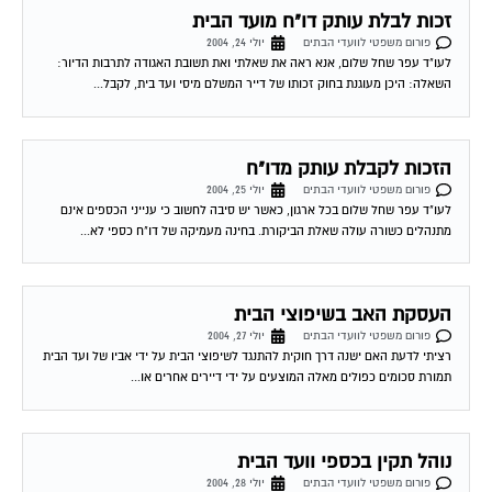
פורום משפטי לוועדי הבתים
יולי 24, 2004
לעו"ד עפר שחל שלום, אנא ראה את שאלתי ואת תשובת האגודה לתרבות הדיור:
השאלה: היכן מעוגנת בחוק זכותו של דייר המשלם מיסי ועד בית, לקבל...
הזכות לקבלת עותק מדו"ח
פורום משפטי לוועדי הבתים
יולי 25, 2004
לעו"ד עפר שחל שלום בכל ארגון, כאשר יש סיבה לחשוב כי ענייני הכספים אינם
מתנהלים כשורה עולה שאלת הביקורת. בחינה מעמיקה של דו"ח כספי לא...
העסקת האב בשיפוצי הבית
פורום משפטי לוועדי הבתים
יולי 27, 2004
רציתי לדעת האם ישנה דרך חוקית להתנגד לשיפוצי הבית על ידי אביו של ועד הבית
תמורת סכומים כפולים מאלה המוצעים על ידי דיירים אחרים או...
נוהל תקין בכספי וועד הבית
פורום משפטי לוועדי הבתים
יולי 28, 2004
בוקר טוב עו´ד שלח קראתי שכבר דנתם בנושא כאוב זה אך לצערי אני חדשה