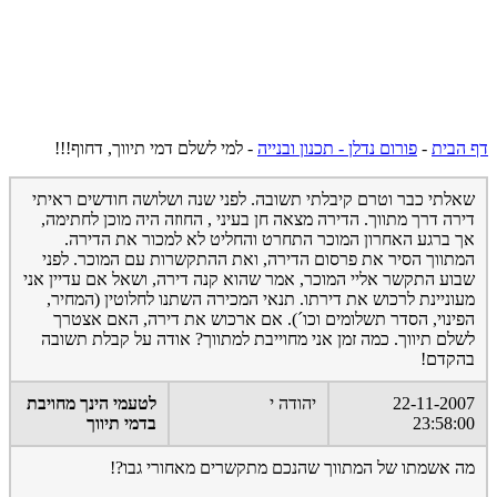
דף הבית
-
פורום נדלן - תכנון ובנייה
-
למי לשלם דמי תיווך, דחוף!!!
שאלתי כבר וטרם קיבלתי תשובה. לפני שנה ושלושה חודשים ראיתי
דירה דרך מתווך. הדירה מצאה חן בעיני , החוזה היה מוכן לחתימה,
אך ברגע האחרון המוכר התחרט והחליט לא למכור את הדירה.
המתווך הסיר את פרסום הדירה, ואת ההתקשרות עם המוכר. לפני
שבוע התקשר אליי המוכר, אמר שהוא קנה דירה, ושאל אם עדיין אני
מעוניינת לרכוש את דירתו. תנאי המכירה השתנו לחלוטין (המחיר,
הפינוי, הסדר תשלומים וכו´). אם ארכוש את דירה, האם אצטרך
לשלם תיווך. כמה זמן אני מחוייבת למתווך? אודה על קבלת תשובה
בהקדם!
22-11-2007
יהודה י
לטעמי הינך מחויבת
23:58:00
בדמי תיווך
מה אשמתו של המתווך שהנכם מתקשרים מאחורי גבו?!