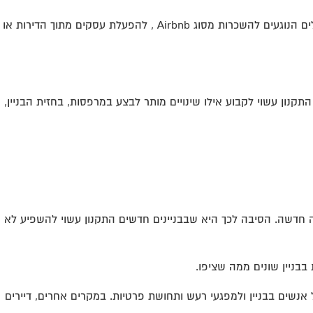
בשנים האחרונות הפך נושא ההשכרות קצרות הטווח לרלוונטי במיוחד בבנייני מגורים במרכז תל אביב. חלק מהתקנונים כוללים הגבלות או כללים הנוגעים להשכרות מסוג Airbnb , להפעלת עסקים מתוך הדירות או
נון עשוי לקבוע אילו שינויים מותר לבצע במרפסות, בחזית הבניין,
רה חדשה. הסיבה לכך היא שבבניינים חדשים התקנון עשוי להשפיע לא
בניין שונים ממה שציפו.
 להשכרות קצרות טווח בסגנון Airbnb דבר שמוביל לתחלופה גבוהה של אנשים בבניין ולמפגעי רעש ותחושת פרטיות. במקרים אחרים, דיירים