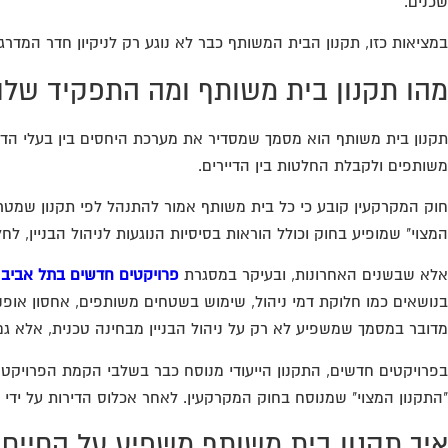
שכנים.
במציאות כזו, תקנון הבית המשותף כבר לא נוגע רק לניקיון חדר המדרגו
מהו תקנון בית משותף ומה התפקיד שלו
תקנון בית משותף הוא מסמך שמסדיר את מערכת היחסים בין בעלי הדיר
משותפים ולקבלת החלטות בין הדיירים.
חוק המקרקעין קובע כי כל בית משותף אמור להתנהל לפי תקנון שמטרתו
המצוי" שמופיע בחוק וכולל הוראות בסיסיות הנוגעות לניהול הבניין, ל
אלא שבשנים האחרונות, ובעיקר במסגרת
פרויקטים חדשים בתל אביב
,
בנושאים כמו חלוקת דמי ניהול, שימוש בשטחים משותפים, אחסון אופניים
מדובר במסמך שמשפיע לא רק על ניהול הבניין מבחינה טכנית, אלא גם 
בפרויקטים חדשים, התקנון הייעודי מנוסח כבר בשלבי הקמת הפרויקט ו
"התקנון המצוי" שמנוסח בחוק המקרקעין. לאחר אכלוס הדירות על ידי ה
איך תקנון בית משותף משפיע על החיים 