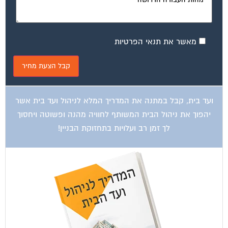
מאשר את תנאי הפרטיות
ועד בית, קבל במתנה את המדריך המלא לניהול ועד בית אשר
יהפוך את ניהול הבית המשותף לחוויה מהנה ופשוטה ויחסוך
לך זמן רב ועלויות בתחזוקת הבניין!