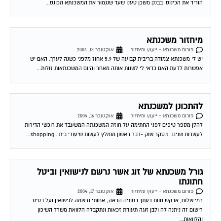
מיחזור משכנתא
פורום משכנתא - ייעוץ ומיחזור
אוקטובר 13, 2004
יש לי משכנתא צמודה בריבית קבועה של 5.9 אחוז מלפני כשנה לערך. האם יש
אפשרות לדעת האם כדאי לי לשנות אותה מאחר והיום המשכנתאות זולות...
להתכונן למשכנתא
פורום משכנתא - ייעוץ ומיחזור
אוקטובר 16, 2004
להלן מספר טיפים לפני החתימה על חוזה המשכנתה המשעבד את רוכשי הדירות
לעשרות שנים . 1.סקר שוק -דבר ראשון מומלץ לעשות שיעורי בית . shopping...
גורל משכנתא של זוג אשר נרשם לנישואין וביטל
חתונתו
פורום משכנתא - ייעוץ ומיחזור
אוקטובר 17, 2004
רמי שלום, אבקש חוות דעתך בסוגיה הבאה; אחותי נרשמה לנישואין ועל בסיס
רישום זה ניתנה לה ולבן זוגה תעודת זכאות ונתקבלה הלוואת משרד השיכון
והלוואות...