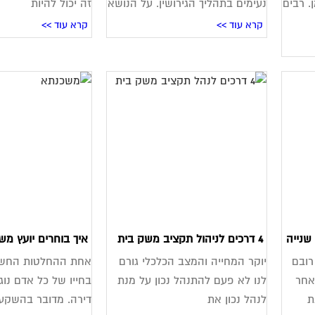
. רבים
נעימים בתהליך הגירושין. על הנושא
זה יכול להיות
קרא עוד >>
קרא עוד >>
שנייה
4 דרכים לניהול תקציב משק בית
איך בוחרים יועץ מש
רובם
יוקר המחייה והמצב הכלכלי גורם
אחת ההחלטות החשוב
אחר
לנו לא פעם להתנהל נכון על מנת
בחייו של כל אדם נו
ת
לנהל נכון את
דירה. מדובר בהשקע