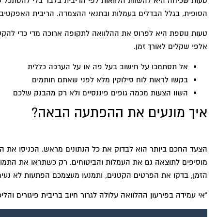
טעות שכיחה היא להשוות הלוואות לפי הריבית בלבד בלי להסתכל על
הסופית, בגלל הבדלים בעמלות ובתנאי ההצמדה. הריבית האפקטיבי
טעות נוספת היא לפרוס את ההלוואה לתקופה ארוכה מדי כדי להקט
אלפי שקלים לאורך זמן.
אל תסתמכו על חישוב בעל פה או על הערכה כללית
בקשו לראות לוח סילוקין מלא לפני שאתם חותמים
השוו הצעות מכמה גופים פיננסיים ולא רק מהבנק שלכם
איך מונעים את ההפתעה הבאה?
הצעד החכם ביותר הוא לבדוק את כל הנתונים מראש. הכניסו את הס
מוסיפים לתוצאה גם את העמלות והביטוחים. רק כשתראו את התמ
הזמן, בדקו את הפרטים הקטנים, ותמנעו מעצמכם הפתעות לא נעימ
"אי עמידה בפירעון ההלוואה עלולה לגרור חיוב בריבית פיגורים והליכ