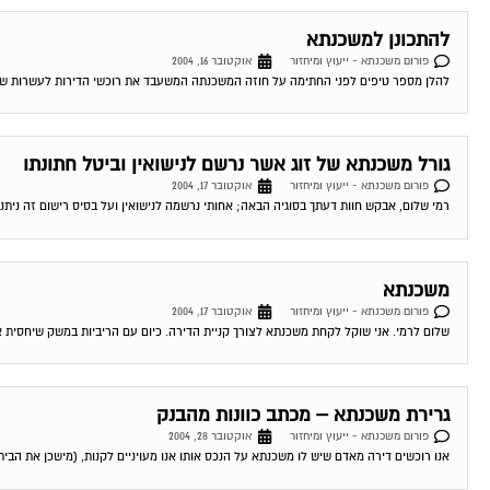
להתכונן למשכנתא
פורום משכנתא - ייעוץ ומיחזור
אוקטובר 16, 2004
להלן מספר טיפים לפני החתימה על חוזה המשכנתה המשעבד את רוכשי הדירות לעשרות שנים . 1.סקר שוק -דבר ראשון מומלץ לעשות שיעורי בית . ping
גורל משכנתא של זוג אשר נרשם לנישואין וביטל חתונתו
פורום משכנתא - ייעוץ ומיחזור
אוקטובר 17, 2004
רמי שלום, אבקש חוות דעתך בסוגיה הבאה; אחותי נרשמה לנישואין ועל בסיס רישום זה ניתנה
משכנתא
פורום משכנתא - ייעוץ ומיחזור
אוקטובר 17, 2004
שלום לרמי. אני שוקל לקחת משכנתא לצורך קניית הדירה. כיום עם הריביות במשק שיחסית אינ
גרירת משכנתא – מכתב כוונות מהבנק
פורום משכנתא - ייעוץ ומיחזור
אוקטובר 28, 2004
אנו רוכשים דירה מאדם שיש לו משכנתא על הנכס אותו אנו מעויניים לקנות, (מישכן את הבית 