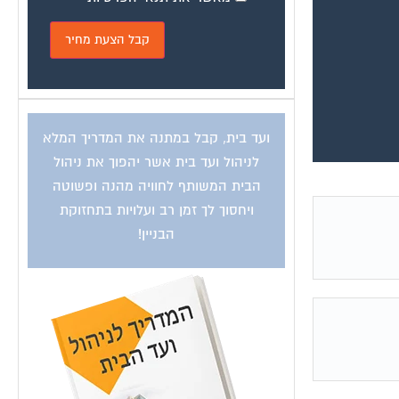
ועד בית, קבל במתנה את המדריך המלא
לניהול ועד בית אשר יהפוך את ניהול
הבית המשותף לחוויה מהנה ופשוטה
ויחסוך לך זמן רב ועלויות בתחזוקת
הבניין!