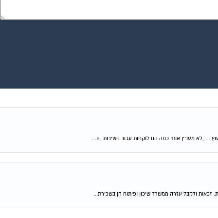
וץ … ,לא מעניין אותי כמה הם לוקחות עבור השירות ,זו...
ת. זכאות ולקבל עזרה ממשרד שיכון ופיתוח הן בשכירת...