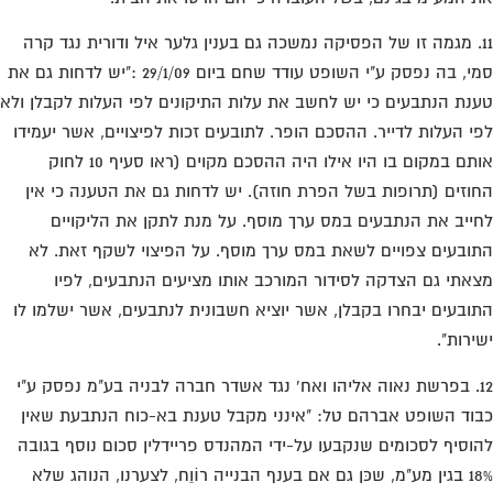
11. מגמה זו של הפסיקה נמשכה גם בענין גלער איל ודורית נגד קרה
סמי, בה נפסק ע"י השופט עודד שחם ביום 29/1/09 :"יש לדחות גם את
נת הנתבעים כי יש לחשב את עלות התיקונים לפי העלות לקבלן ולא
י העלות לדייר. ההסכם הופר. לתובעים זכות לפיצויים, אשר יעמידו
אותם במקום בו היו אילו היה ההסכם מקוים (ראו סעיף 10 לחוק
וזים (תרופות בשל הפרת חוזה). יש לדחות גם את הטענה כי אין
ייב את הנתבעים במס ערך מוסף. על מנת לתקן את הליקויים
ובעים צפויים לשאת במס ערך מוסף. על הפיצוי לשקף זאת. לא
אתי גם הצדקה לסידור המורכב אותו מציעים הנתבעים, לפיו
ובעים יבחרו בקבלן, אשר יוציא חשבונית לנתבעים, אשר ישלמו לו
ירות".
12. בפרשת נאוה אליהו ואח' נגד אשדר חברה לבניה בע"מ נפסק ע"י
וד השופט אברהם טל: "אינני מקבל טענת בא-כוח הנתבעת שאין
וסיף לסכומים שנקבעו על-ידי המהנדס פריידלין סכום נוסף בגובה
18% בגין מע"מ, שכּן גם אם בענף הבנייה רוֹוֵח, לצערנו, הנוהג שלא