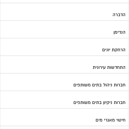
הדברה
הנדימן
הרחקת יונים
התחדשות עירונית
וועדי בתים ודיירים
הצטרפו עכשיו לקבוצת
חברות ניהול בתים משותפים
הפייסבוק הגדולה בישראל
הנותנת מענה לבעיות
חברות ניקיון בתים משותפים
הדיור בבית המשותף!!!
להצטרפות לחצו על התמונה או על הכפתור ושלחו בקשת הצטרפות בדף
חיטוי מאגרי מים
הקבוצה