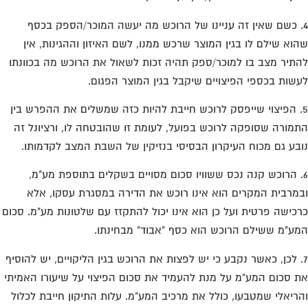
. כשם שאין זה עניינו של הרוכש מה יעשה המוכר/הספק בכסף
וא שילם לו בגין המוצר שרכש ממנו, לשם האיזון וההגינות, אין
תיר מצב בו למוכר/ספק תהיה זכות לשאול את הרוכש מה בכוונתו
שות בכספי הפיצויים שיקבל בגין המוצר הפגום.
. הפיצוי שייפסק לרוכש חייבת להיות כזה שמשלים את ההפרש בין
מורה שסופקה לרוכש בפועל, לעומת זו שהובטחה לו, ורציונל זה
בע גם מכוח העיקרון הבסיסי בנזיקין של השבת המצב לקדמותו.
. הרוכש קנה נכס ששוויו סכום מסויים בשקלים בתוספת מע"מ,
מרבית המקרים הוא אינו רוכש את הדירה במסגרת עסקו, אלא
כישה פרטית ועל כן הוא אינו יכול להתקזז עם שלטונות מע"מ. סכום
ע"מ ששילם הרוכש הוא כסף "אבוד" מבחינתו.
. לכן, כאשר נקבע כי יש לפצות את הרוכש בגין הליקויים, יש להוסיף
 סכום המע"מ על מנת להעמיד את סכום הפיצוי על שיעורו האמיתי
ריאלי שמטבעו, כולל את מרכיב המע"מ. עלות התיקון חייבת לכלול