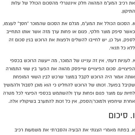
 רכיב המע"מ המהווה חלק אינטגרלי מהסכום הכולל של עלות
יקון.
. הסכום הכולל את המע"מ, מגלם את הסכום שהמוכר "חסך" לעצמו,
שר סיפק מוצר חלקי, פגום או פחות ערך מזה אשר אותו התחייב
פק, ועל כן, יש לחייבו להשלים ולפצות את הרוכש בגין סכום זה
א כל תנאי.
. לעניות דעתי, אין זה עניינו של המוכר, מה ייעשה הרוכש בכספי
יצויים. סכום הפיצויים שייפסק מהווה את הפער בין שווי התמורה
תה אמור היה הרוכש לקבל במוצר שרכש לבין השווי המופחת
יבל בפועל. זכותו של הרוכש להחליט כי הוא מוכן לסבול ולהמשיך
יות עם מוצר פגום ופחות ערך ולהשתמש בכספי הפיצוי לכל מטרה
רת שיחפוץ ולמוכר/הספק, אין כל זכות להתערב בשיקוליו אלה.
. סיכום
 בפתח מאמרי הצגתי את הבעיה והסברתי את משמעות רכיב