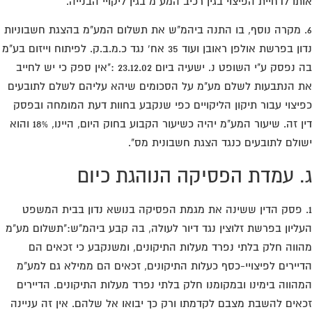
תו לדחיית הפיצוי בגין רכיב המע"מ בגין ליקויי הבנייה.
. מקרה נוסף, בו התנה ביהמ"ש את תשלום המע"מ בהצגת חשבוניות
נדון בפרשת אולפן ראובן ועוד 35 אח' נגד כ.מ.ב.ק. לפיתוח וייזום בע"מ
בה נפסק ע"י השופט נ. ישעיה ביום 23.12.02 :"אין ספק כי יש לחייב
 הנתבעות לשלם מע"מ על הסכומים שיהא עליהם לשלם לתובעים
יצוי עבור תיקון הליקויים כפי שנקבע בחוות דעת המומחה ובפסק
דין זה. שיעור המע"מ יהיה כשיעור הקבוע בחוק היום, היינו, 18% והוא
ולם לתובעים כנגד הצגת חשבונית מס".
. עמדת הפסיקה הנוהגת כיום
. פסק הדין ששינה את מגמת הפסיקה בנושא נדון בבית המשפט
ליון בפרשת זלוצין נגד דיור לעולה, בה קבע ביהמ"ש:"תשלום מע"מ
ווה חלק בלתי נפרד מעלות התיקונים, ומשנקבע כי זכאים הם
יירים לפיצויי-כסף כעלות התיקונים, זכאים הם ממילא גם למע"מ
הווה בימינו ובמקומנו חלק בלתי נפרד מעלות התיקונים. הדיירים
אים להשבת מצבם לקדמתו ורק כך יבואו אל שלהם. אין זה עניינה