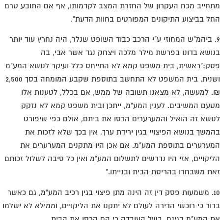
חייב מכח העקרון של החזרת המצב לקדמותו, אף אם התובע טרם
ל בביצוע התיקונים המפורטים בחוות הדעת".
. ביהמ"ש המחוזי ע"י הרכב כבוד השופט שנלר, היה נחרץ עוד יותר
ושא בדונו בפרשת מילר מלכה ויצחק נגד אשר אבי, בה
ק:"ראשית, בית משפט קמא לא התייחס כלל ועיקר לנושא המע"מ
ושנית, בית המשפט לא התחשב בתוספת שקבע המומחה בסך 2,500
 למעשה, לא מצאנו תשובה של ממש, אם בכלל, לטענות אלו
עם המשיבים. לענין המע"מ, ייתכן ובית משפט קמא לא נזקק
ושא זה הואיל והמערערים הרסו את ביתם, אולם כפי שיפורט
משך בנושא הפיצויי בגין ירידת ערך, אין בכך שלא לזכות את
ערערים בתוספת המע"מ. אם אכן היו מתקנים המערערים את
יקויים, אזי היו נדרשים לתשלום המע"מ ואין כל סיבה לשלול זכותם
ת משבחרו בהריסת הבית ובנייתו."
10. משמעות פסק דין זה הינה מתן פיצוי בגין רכיב המע"מ, גם כאשר
ור כי רוכשי הדירה לעולם לא יתקנו את הליקויים, וממילא לא ישלמו
 המע"מ בגינם, בשל העובדה כי הם הרסו את הבית.