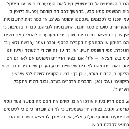
הרכב השופטים א' רובינשטיין קיבל את הערעור ביום 1.8.05 ופסק:"
ת המשפט קמא קבע, בהמשך לפסיקה קודמת (פרשת זלוצין ב',
עמ' 209) כי לסכומים שנפסקו יתווסף מע"מ, אך כפף זאת לחשבוניות.
ערערים טוענים כנגד חובת החשבוניות לגביהם. סבורני בנסיבות כי
ן צורך בהמצאת חשבוניות, שכן בידי המערערים להחליט אם רוצים
 בתיקון או מסתפקים בקבלת הכסף; וכבר נאמר (פרשת זלוצין ב'
זכרת, מפי השופט חשין: "אין זה עניינה של דיור לעולה (ולענייננו
מ.ב.ק ומצלאוי – א"ר) אם יבצעו הדיירים תיקונים אם לאו וגם אם
כרו את דירותיהם לצדדים שלישיים ייגרע מערכן של הדירות כדי שווי
יקויים, לרבות מע"מ, שכן כך יידרשו הקונים לשלם למי שיבצע
תיקונים" (עמ' 209). הדברים מדברים בעדם, ובנקודה זו מתקבל
רעור".
. פסק הדין בעניין אולפן ראובן, קידם את הפסיקה בנושא צעד נוסף
ימה, וקבע, בצורה חד משמעית, כי לא רק שברור כיום כי לסכומים
פסקים מתווסף מע"מ, אלא, אין כל צורך להמציא חשבוניות מס
נאי לקבלת הפיצוי.