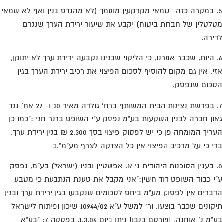
. במקרה כזה- שמאי מקרקעין מוסמך (לא מהנדס בנין ואף לא שמאי
לטלין של חברות ביטוח) יקבע את שיעור ירידת הערך שנגרם
ירה.
. היות, שכבר אמרנו, כי הליקוי שבגינו נקבעה ירידת ערך לא יתוקן,
י, אין גם מקום להוסיף לסכום הפיצוי את רכיב ירידת הערך בגין
כום שנפסק.
7. בפרשת נציגות הבית המשותף ברח' גולדה מאיר 30 ו- 27 אח' נגד
ון חברה לבנין השקעות בע"מ נפסק ע"י השופט ברנר חגי :"כמו כן
העריך המומחה פן כי יש לפסוק פיצוי בסך 2,300 ₪ בגין ירידת ערך.
י כי על מרכיב הפיצוי אין כל הצדקה לצרף מע"מ".ב
. בענין הסוכנות היהודית נ' א. אפשטיין ובניו (ישראל) בע"מ, נפסק
י כבוד השופט דוד חשין:"אני מקבל את טענת הנתבעת כי מטבע
ברים אין לפסוק מע"מ ביחס לסכומים שנקבעו בגין ירידת ערך ובגין
תיקונים שכבר בוצעו. ור' למשל ע"א 10944/02 שיכון ופיתוח לישראל
בע"מ נ' אוחנה, [פורסם בנבו] ניתן ביום 1.3.04, בפסקה 7: "בע"א