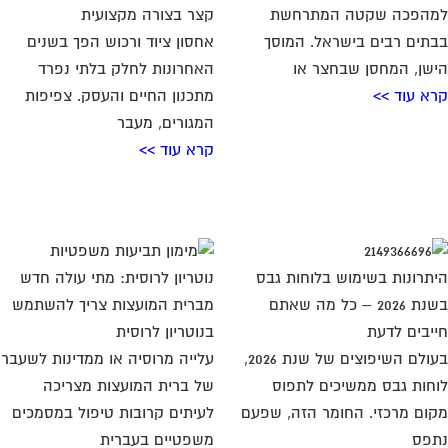
הפכה שקטה המתרחשת
קצר בצורה מקצועית
תים רבים בישראל. המוסך
אחסון ציוד ורכוש הפך בשנים
שן, המחסן שבחצר או
האחרונות לחלק בלתי נפרד
א עוד >>
מתכנון החיים והעסק. צפיפות
המגורים, מעבר
קרא עוד >>
תרונות בשימוש בלוחות גבס
נוטריון לרוסית: מתי עולה חדש
בשנת 2026 – כל מה שאתם
מברית המועצות צריך להשתמש
יבים לדעת
בנוטריון לרוסית
בעולם השיפוצים של שנת 2026,
עלייה מרוסיה או ממדינות לשעבר
חות גבס ממשיכים לתפוס
של ברית המועצות מצריכה
ום מרכזי. החומר הזה, שפעם
לעיתים קרובות טיפול במסמכים
פס
משפטיים בעברית