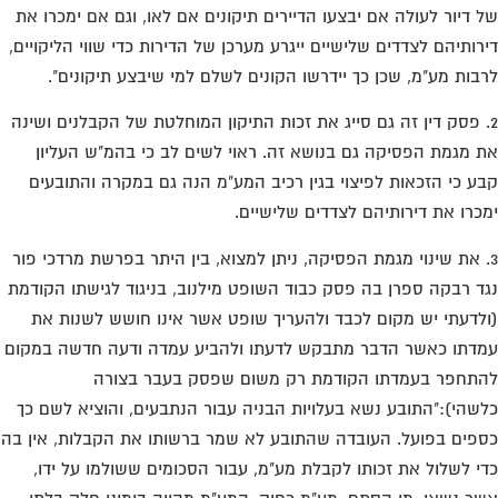
 דיור לעולה אם יבצעו הדיירים תיקונים אם לאו, וגם אם ימכרו את
רותיהם לצדדים שלישיים ייגרע מערכן של הדירות כדי שווי הליקויים,
בות מע"מ, שכן כך יידרשו הקונים לשלם למי שיבצע תיקונים".
. פסק דין זה גם סייג את זכות התיקון המוחלטת של הקבלנים ושינה
 מגמת הפסיקה גם בנושא זה. ראוי לשים לב כי בהמ"ש העליון
ע כי הזכאות לפיצוי בגין רכיב המע"מ הנה גם במקרה והתובעים
כרו את דירותיהם לצדדים שלישיים.
. את שינוי מגמת הפסיקה, ניתן למצוא, בין היתר בפרשת מרדכי פור
ד רבקה ספרן בה פסק כבוד השופט מילנוב, בניגוד לגישתו הקודמת
לדעתי יש מקום לכבד ולהעריך שופט אשר אינו חושש לשנות את
דתו כאשר הדבר מתבקש לדעתו ולהביע עמדה ודעה חדשה במקום
תחפר בעמדתו הקודמת רק משום שפסק בעבר בצורה
שהי):"התובע נשא בעלויות הבניה עבור הנתבעים, והוציא לשם כך
פים בפועל. העובדה שהתובע לא שמר ברשותו את הקבלות, אין בה
י לשלול את זכותו לקבלת מע"מ, עבור הסכומים ששולמו על ידו,