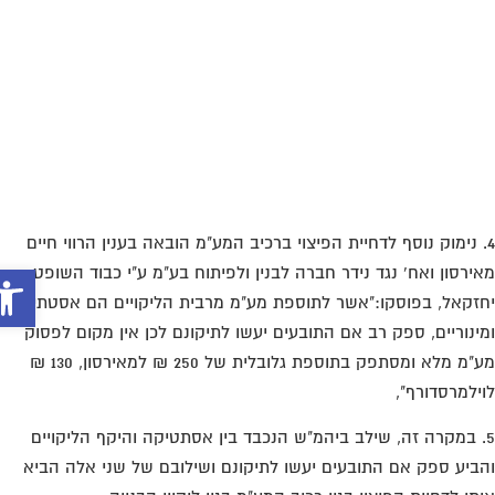
ובעים" ולא לפי "עלות למוכר-קבלן". כך מתקיים, הלכה למעשה,
קרון של החזרת המצב לקדמותו או העמדת הקונים במצב שהיו
מדים בו, אלמלא הליקויים."
. פסק דינו של כבוד השופט מילנוב, שיקף את עמדת בתי המשפט
בר תוך "דאגה" לקופת אוצר המדינה, העדפה גורפת של זכות
יקון על פני זכות הפיצוי ושימוש בצורך הערכי-חברתי-כלכלי, לעודד
קונים, על מנת לשפר את רמת המגורים ובכך את רווחת הציבור.
. נימוק נוסף לדחיית הפיצוי ברכיב המע"מ הובאה בענין הרווי חיים
ירסון ואח' נגד נידר חברה לבנין ולפיתוח בע"מ ע"י כבוד השופט
זקאל, בפוסקו:"אשר לתוספת מע"מ מרבית הליקויים הם אסטתיים
ינוריים, ספק רב אם התובעים יעשו לתיקונם לכן אין מקום לפסוק
מע"מ מלא ומסתפק בתוספת גלובלית של 250 ₪ למאירסון, 130 ₪
ילמרסדורף",
. במקרה זה, שילב ביהמ"ש הנכבד בין אסתטיקה והיקף הליקויים
ביע ספק אם התובעים יעשו לתיקונם ושילובם של שני אלה הביא