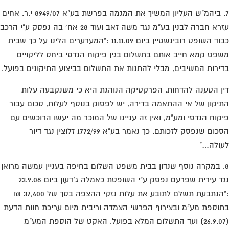
7. ביהמ"ש העליון המשיך את המגמה בפרשת בע"א 8949/07 י.ר. אחים
עזרא חברה לבנין בע"מ נגד משה זאב ועוד 28 אח' בה נפסק ע"י הרכב
כבוד השופט רובינשטיין ביום 11.11.09 :"המערערים הלינו על כך שבית
פט קמא חייב אותם בתשלום בגין פיקוח הנדסי ביחס לליקויים
ירות המשיבים, מבלי להתנות את התשלום בביצוע התיקונים בפועל.
ן הטענה להדחות. הפרקטיקה הנוהגת היא כי משנקבעה עלות
יקון של אי ההתאמה בדירה, יש לפסוק בנוסף לעלות, סכום עבור
קוח הנדסי ומע"מ, ואין זה עניינו של המוכר מה יעשו הרוכשים עם
הסכום שנפסק לזכותם. כך נאמר בע"א 1772/99 זלוצין נגד דיור
ולה…"
. במקרה נוסף שנדון בבית משפט השלום בחיפה בעניין עמשה מרואן
נגד עירית שפרעם נפסק ע"י השופטת כאמלה ג'דעון ביום 23.9.08
:"הנתבעת תשלם לתובע את עלות נזקי ההצפה בסך של 37,400 ₪
וספת מע"מ ובצירוף הפרשי הצמדה וריבית מיום עריכת חוות הדעת
(26.9.07) ועד התשלום המלא בפועל. האקט של הוספת המע"מ