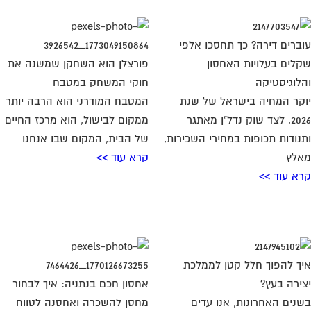
ברים דירה? כך תחסכו אלפי
לים בעלויות האחסון
פורצלן הוא השחקן שמשנה את
לוגיסטיקה
חוקי המשחק במטבח
קר המחיה בישראל של שנת
המטבח המודרני הוא הרבה יותר
2026, לצד שוק נדל"ן מאתגר
ממקום לבישול, הוא מרכז החיים
נודות תכופות במחירי השכירות,
של הבית, המקום שבו אנחנו
לץ
קרא עוד >>
א עוד >>
ך להפוך חלל קטן לממלכת
ירה בעץ?
אחסון חכם בנתניה: איך לבחור
נים האחרונות, אנו עדים
מחסן להשכרה ואחסנה לטווח