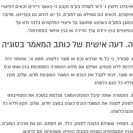
1772/99 זלוצין נ' דיור לעולה בע"מ נקבע כי כאשר דיירים זכאים לפיצויי
קונים, זכאים הם ממילא גם למע"מ. כך יש לנהוג גם בענייננו. מדובר
ובן במע"מ כשהוא מחושב על פיצויי התיקונים בלבד ולא על
יצויים בגין ירידת ערך הדירה או בגין איחור במסירתה".
. דעה אישית של כותב המאמר בסוגיה
. סבורני, כי כל מי שרכש נכס או מוצר כלשהו, מסוג א', שאמור היה
יות ללא פגמים, ושילם את מלוא התמורה המוסכמת בגין אותו נכס
 מוצר, זכאי לקבל את הנכס או המוצר המובטח חדש, שלם, תקין
לא כל פגם כלשהו.
. התמורה אותה קיבל הספק/המוכר מגלמת בתוכה את התחייבותו
פק לקונה את המוצר/הנכס כשהו במצב חדש, שלם, תקין וללא כל
ם כלשהו.
. המחיר ששילם הקונה לספק, כלל, מן הסתם, גם את מרכיב המע"מ,
גין התשלומים הספק/הקבלן הנפיק חשבוניות מס לרוכש.