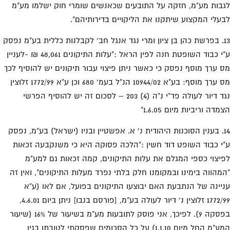
בות מע"מ, חזקה על התובעים שכאנשים שומרי חוק ישלמו מע"מ
עלי המקצוע שיתקנו את הליקויים בדירותיהם".
13. בפרשת כהן בן ציון ומרי נגד אנגל חב' לקבלנות כללית בע"מ נפסק
ע"י כבוד השופטת חנה לפין הראל :"עלות התיקונים 48,061 ₪ -לעניין
 ערך מוסף נפסק כי כאשר ניתן פיצוי עבור תיקונים יש להוסיף לכך
מס ערך מוסף: בע"א 10944/02 הנ"ל בעמ' 680 וכן ע"א 1772/99 זלוצין
נגד דיור לעולה פד"י נ"ה (4) 203 – לסכום זה יש להוסיף הפרשי
מדה וריביות מיום 1.6.05"
14. בענין הסוכנות היהודית נ' א. אפשטיין ובניו (ישראל) בע"מ, נפסק
י כבוד השופט דוד חשין :"הלכה פסוקה היא כי משנקבעה זכאות
יצוי כספי המגלם את עלות התיקונים, קמה זכאות גם למע"מ
מהווה בימינו ובמקומנו חלק בלתי נפרד מעלות התיקונים", ואין זה
יינה של הנתבעת האם יבוצעו התיקונים בפועל, אם לאו (ע"א
1772/99 זלוצין נ' דיור לעולה בע"מ, [פורסם בנבו] ניתן ביום 4.6.01,
בפסקה 9). לפיכך, אני פוסק לתובעות מע"מ בשיעור של 16% (שיעור
המע"מ החל מיום 1.1.10) על כל הסכומים שפסקתי לטובתן בגין