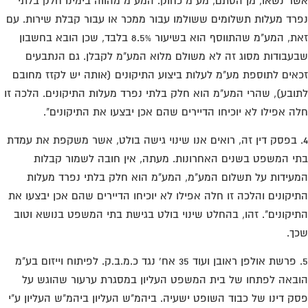
ר נשאו, מן הסתם, מע"מ כחוק. המע"מ מהווה בימינו חלק בלתי
רד מעלות תשלומים ששולמו עבור ממכר או עבור קבלת שירות. עם
זאת, המע"מ שהתווסף הוא בשיעור 8.5% בלבד, שכן הובא בחשבון
עבודות מסוג זה לא משולם מלוא המע"מ לקבלן. גם הנתבעים
אים לתוספת מע"מ לעלות ביצוע התיקונים (אותה יש לקזז מחובם
ובע), שהרי המע"מ הוא חלק בלתי נפרד מעלות התיקונים. הלכה זו
ה אפילו לא יוכיחו הדיירים שהם אכן יבצעו את התיקונים".
. בפסק דין זה, רואים אנו שינוי גישה בולט, אשר משקפת את עמדת
י המשפט בשנים האחרונות. מעתה, אין חובה לשמור קבלות
עידות על תשלום המע"מ, המע"מ הוא חלק בלתי נפרד מעלות
יקונים והלכה זו חלה אפילו לא יוכיחו הדיירים שהם אכן יבצעו את
יקונים". זהו, בהחלט שינוי בולט בגישת בתי המשפט בנושא וטוב
ך.
5. פרשת אולפן ראובן ועוד 35 אח' נגד כ.מ.ב.ק. לפיתוח וייזום בע"מ
באה לפתחו של בית המשפט העליון במסגרת ערעור שהוגש על
ק דינו של כבוד השופט ישעיה. ביהמ"ש העליון ביהמ"ש העליון ע"י