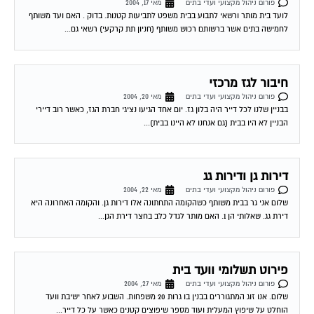
פורום ניהול מקצועי ועדי בתים
מאי 17, 2004
לועד בית מותר ורשאי לתבוע בבית משפט לתביעות קטנות. בדוק . האם ועד משותף
לחמישה בתים אשר ברשותם רכוש משותף (חניון תת קרקעי) רשאי גם...
חיבור לגז מרכזי
פורום ניהול מקצועי ועדי בתים
מאי 20, 2004
בבניין שלנו לכל דייר היה בלון גז. יום אחד הגיעו נציגי חברת הגז, כאשר רוב דיירי
הבניין לא היו בבית (גם אנחנו לא היינו בבית)...
דירות גן ודירות גג
פורום ניהול מקצועי ועדי בתים
מאי 22, 2004
שלום אני גר בבית משותף כשהקומה התחתונה אלו דירות גן. והקומה האחרונה היא
דירת גג. שאלותי הן 1. האם מותר לגדל כלב בחצר דירת הגן...
פירוט תשלומי וועד בית
פורום ניהול מקצועי ועדי בתים
מאי 27, 2004
שלום. אנו זוג המתגוררים בבנין בו גרות 20 משפחות. השבוע לאחר ישיבת וועד
הוחלט על שיפוץ המעלית ועוד מספר שיפוצים קטנים כאשר על כל דייר...