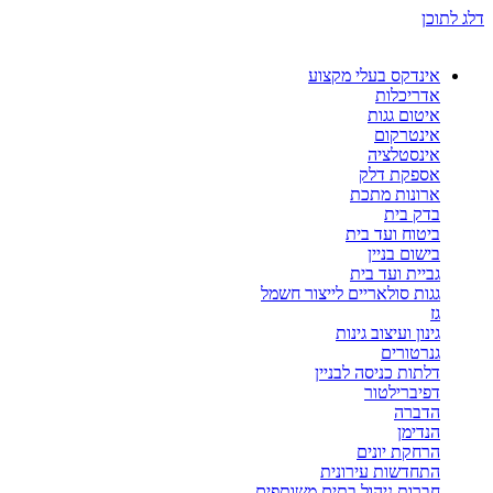
דלג לתוכן
אינדקס בעלי מקצוע
אדריכלות
איטום גגות
אינטרקום
אינסטלציה
אספקת דלק
ארונות מתכת
בדק בית
ביטוח ועד בית
בישום בניין
גביית ועד בית
גגות סולאריים לייצור חשמל
גז
גינון ועיצוב גינות
גנרטורים
דלתות כניסה לבניין
דפיברילטור
הדברה
הנדימן
הרחקת יונים
התחדשות עירונית
חברות ניהול בתים משותפים