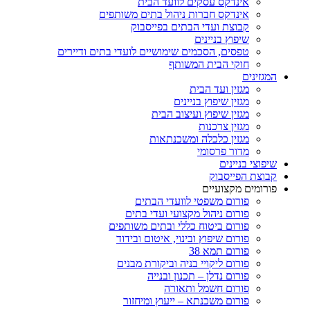
אינדקס עסקים לוועד הבית
אינדקס חברות ניהול בתים משותפים
קבוצת ועדי הבתים בפייסבוק
שיפוץ בניינים
טפסים, הסכמים שימושיים לועדי בתים ודיירים
חוקי הבית המשותף
המגזינים
מגזין ועד הבית
מגזין שיפוץ בניינים
מגזין שיפוץ ועיצוב הבית
מגזין צרכנות
מגזין כלכלה ומשכנתאות
מדור פרסומי
שיפוצי בניינים
קבוצת הפייסבוק
פורומים מקצועיים
פורום משפטי לוועדי הבתים
פורום ניהול מקצועי ועדי בתים
פורום ביטוח כללי ובתים משותפים
פורום שיפוץ ובינוי, איטום ובידוד
פורום תמא 38
פורום ליקויי בניה וביקורת מבנים
פורום נדלן – תכנון ובנייה
פורום חשמל ותאורה
פורום משכנתא – ייעוץ ומיחזור