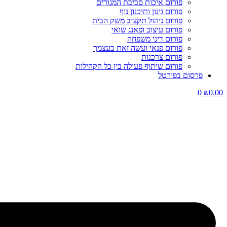
פורום איכות סביבת המגורים
פורום גינון ותיכנון נוף
פורום ניהול תקציב משק הבית
פורום עיצוב ופאנג שואי
פורום דיני משפחה
פורום פנאי ועשה זאת בעצמך
פורום צרכנות
פורום שיתוף פעולה בין כל הקהילות
פרסום בפורטל
0
₪
0.00