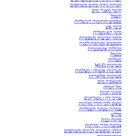
חברות ניקיון בתים משותפים
חיטוי מאגרי מים
חשמל
טפסים וחתימות דיגיטליות
כיבוי אש
מיגון תא מעלית
מימון תביעות משפטיות
מכבשים ומגרסות לבניין
מכולות אוטומטיות
מנעולן
מעליות
מערכות Wi-Fi
מערכות אזעקה / מצלמות
מערכות סולאריות
משאבות מים
נוזל הסקה
סימוני חניות
עורכי דין / נוטוריונים
עיצוב לובי וחדר מדרגות
עמדות טעינה חשמליות
פוליש
פיקוח ובניה
צביעת חדרי מדרגות
קבלני שיפוצים לבתים משותפים