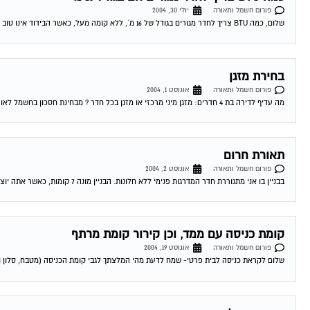
שלום, כמה BTU צריך לחדר מגורים בגודל של 16 מ´, ללא קומה מעל, כאשר הבידוד אינו טוב (בית ישן). מדובר בחדר חם מאד שיש בו...
בחירת מזגן
פורום חשמל ותאורה
אוגוסט 1, 2004
מה עדיף לדירה בת 4 חדרים: מזגן מיני מרכזי או מזגן בכל חדר ? מבחינת חסכון בחשמל לאורך זמן. 03-08-2004 03:08:00 דורון טרייביש לדירת 4...
תאורת חרום
פורום חשמל ותאורה
אוגוסט 2, 2004
בבניין בו אני מתגוררת חדר המדרגות פנימי ללא חלונות. הבניין מונה 7 קומות, כאשר אתה יוצא מהמעלית עליך לפתוח את האור כדיי לראות משהו, ברצוננו...
קומת כניסה עם ממד, וכן קירור קומת מרתף
פורום חשמל ותאורה
אוגוסט 19, 2004
שלום לקראת כניסה לבית פרטי- שמח לדעת מהי המלצתך לגבי קומת הכניסה (מטבח, סלון ו
מזגן מפוצל סורר