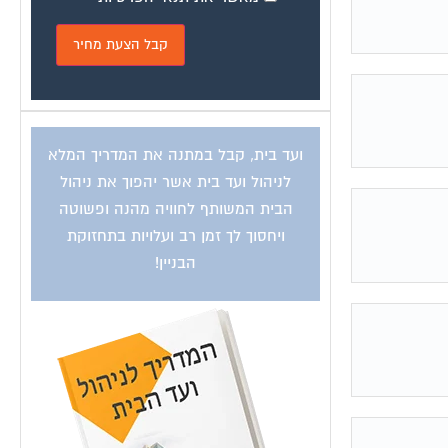
ועד בית, קבל במתנה את המדריך המלא
לניהול ועד בית אשר יהפוך את ניהול
הבית המשותף לחוויה מהנה ופשוטה
ויחסוך לך זמן רב ועלויות בתחזוקת
הבניין!