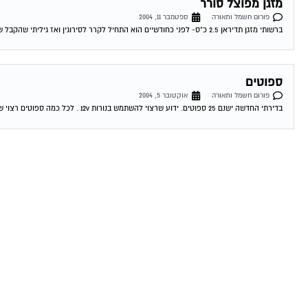
פורום חשמל ותאורה
ספטמבר 11, 2004
ברשותי מזגן תדיראן 2.5 כ"ס- לפני כחודשיים הוא התחיל לקרר לסירוגין ואז גיליתי שהקבל שלו ממש הרוס ועשה קצרים- קניתי קבל חדש והכל היה בסדר...
ספוטים
פורום חשמל ותאורה
אוקטובר 5, 2004
בדירתי החדשה ישנם 25 ספוטים. ידוע שרצוי להשתמש בנורות 12v . לכל כמה ספוטים רצוי שנאי 220.: 12 ? 07-10-2004 20:24:00 דורון טרייביש כמה שנאים...