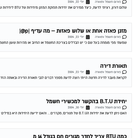
שלום דורון, רציתי לדעת, כיצד ממירים את יחידות תפוקת המזגן מיחידות של BTU ליחידות של כ"ס ? יותר ויותר מפרסמים היום את הנושא של BTU,...
מזגן פאזה אחת או שלוש פאזות – מה עדיף |p@|
פורום חשמל ותאורה
יולי 23, 2004
שמעתי מפי מומחה בעל שם כי יש הבדלים בצריכת החשמל או החיוב או מהירות שעון החשמל בי
תאורת דירה
פורום חשמל ותאורה
יולי 23, 2004
לקראת מעבר לדירה חדשה הייתי רוצה לדעת מספר דברים לגבי תאורת הדירה ובאותה הזדמנו
יחידת B.T.U בהקשר למכשירי חשמל
פורום חשמל ותאורה
יולי 30, 2004
האם ניתן לדעת את יחידות הB.T.U של תנורים/ מקררים… והאם ידיעת היחידות היא במילים אחרות לדעת מה פליטת החום לאוויר של מכשיר מסויים? 03-08-2004 03:07:00...
כמה BTU צריך לחדר מגורים חם בגודל 16 מ
פורום חשמל ותאורה
יולי 30, 2004