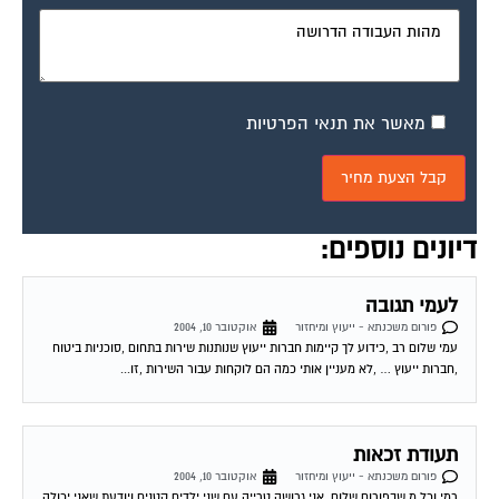
מאשר את תנאי הפרטיות
דיונים נוספים:
לעמי תגובה
פורום משכנתא - ייעוץ ומיחזור
אוקטובר 10, 2004
עמי שלום רב ,כידוע לך קיימות חברות ייעוץ שנותנות שירות בתחום ,סוכניות ביטוח
,חברות ייעוץ … ,לא מעניין אותי כמה הם לוקחות עבור השירות ,זו...
תעודת זכאות
פורום משכנתא - ייעוץ ומיחזור
אוקטובר 10, 2004
רמי וכל מ שבפורום שלום. אני גרושה טרייה עם שני ילדים קטנים ויודעת שאני יכולה
לעשות ת. זכאות ולקבל עזרה ממשרד שיכון ופיתוח הן בשכירת...