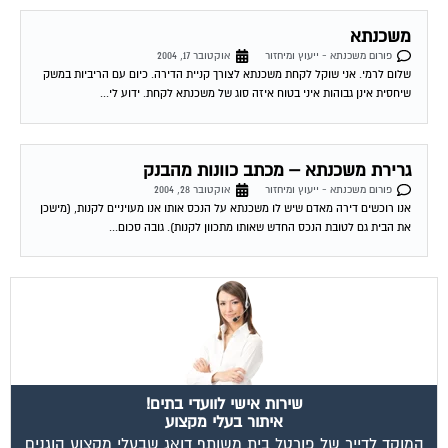
משכנתא
פורום משכנתא - ייעוץ ומיחזור
אוקטובר 17, 2004
שלום לרמי. אני שוקל לקחת משכנתא לצורך קניית הדירה. כיום עם הריביות במשק
שיחסית אינן גבוהות איני בטוח איזה סוג של משכנתא לקחת. ידוע לי...
גרירת משכנתא – מכתב כוונות מהבנק
פורום משכנתא - ייעוץ ומיחזור
אוקטובר 28, 2004
אנו רוכשים דירה מאדם שיש לו משכנתא על הנכס אותו אנו מעויניים לקנות, (מישכן
את הבית גם לטובת הנכס החדש שאותו מתכוון לקנות). גובה סכום...
שירות אישי לוועדי בתים!
איתור בעלי מקצוע
המוקד לדייר של פורטל בית משותף דואג שבעלי מקצוע הוגנים