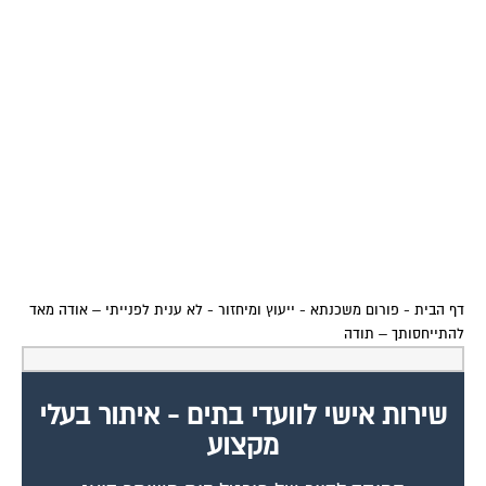
דף הבית
-
פורום משכנתא - ייעוץ ומיחזור
-
לא ענית לפנייתי – אודה מאד
להתייחסותך – תודה
שירות אישי לוועדי בתים - איתור בעלי
מקצוע
המוקד לדייר של פורטל בית משותף דואג