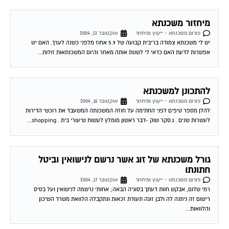
מיחזור משכנתא
פורום משכנתא - ייעוץ ומיחזור
אוקטובר 13, 2004
יש לי משכנתא צמודה בריבית קבועה של 5.9 אחוז מלפני כשנה לערך. האם יש
אפשרות לדעת האם כדאי לי לשנות אותה מאחר והיום המשכנתאות זולות...
להתכונן למשכנתא
פורום משכנתא - ייעוץ ומיחזור
אוקטובר 16, 2004
להלן מספר טיפים לפני החתימה על חוזה המשכנתה המשעבד את רוכשי הדירות
לעשרות שנים . 1.סקר שוק -דבר ראשון מומלץ לעשות שיעורי בית . shopping...
גורל משכנתא של זוג אשר נרשם לנישואין וביטל
חתונתו
פורום משכנתא - ייעוץ ומיחזור
אוקטובר 17, 2004
רמי שלום, אבקש חוות דעתך בסוגיה הבאה; אחותי נרשמה לנישואין ועל בסיס
רישום זה ניתנה לה ולבן זוגה תעודת זכאות ונתקבלה הלוואת משרד השיכון
והלוואות...