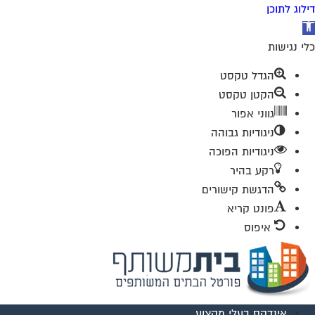
דילוג לתוכן
תח
רגל
כלי נגישות
גישות
הגדל טקסט
הקטן טקסט
גווני אפור
ניגודיות גבוהה
ניגודיות הפוכה
רקע בהיר
הדגשת קישורים
פונט קריא
איפוס
לג
תוכן
אינדקס בעלי מקצוע