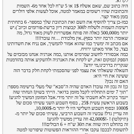
לקרוא.
היה כתוב שם, שאם אשלח 1$ או 5 ש"ח לכל אחד מ6- השמות
והכתובות שהיו רשומים במאמר למטה, אוכל לעשות אלפי דולרים
בזמן מאוד קצר.
כמו-כן צריך להוסיף את השם ואת הכתובת שלך כמספר- 6 בתחתית
רשימת השמות ולשלוח ל300 קבוצות דיון ברשת-פורומים וכיוב`).יש
יותר מ500,000 כאלה וזה פותח אפשרויות לשוק מאוד גדול, מה
שאומר: הרבה יותר כסף)..אין מלכודת …זה עובד!!!!
אם מכתב זה ימשיך כמו שהוא אמור להמשיך, אם נניח את חשדותינו
בצד, כל אחד מאתנו ירוויח.
כמה אבסורדי לחשוב שמרמים אותנו ,כמה אנרגיה אנחנו מבזבזים על
הספק !במקום זאת, יש לקחת את האנרגיה ולהשקיע אותה בהזדמנות
שנקרית בדרכינו,מי יודע?
השאלה ששאלתי את עצמי לפני שהסכמתי לקחת חלק בדבר הזה
ששינה את חיי היא:
האם זה נכון?
כן! זה נכון וזה עובד! האדם שהיה ה"סבא" שלי מעלי ברשימה מספר:
"תוך 7 ימים התחלתי לקבל מזומן בדואר. הייתי בשוק! הנחתי שזה
ייגמר בקרוב ולא חשבתי על זה יותר מידי.אבל המזומן המשיך להגיע!
בשבוע הראשון עשית 25$ , בסוף השבוע השני עשיתי סכום של
1000$ ובסוף השבוע השלישי היו לי יותר מ-10,000$,
וזה עדיין גדל! עכשיו זה השבוע הרביעי, עשיתי סכום של יותר מ-
(תיקלטו) ! -!42,000$ וזה עדיין ממשיך להגיע!
זה בהחלט היה שווה את ה30 ש"ח + 6 הבולים!!!
לתשומת לבכם! עקבו אחרי ההוראות הפשוטות שיפורטו למטה