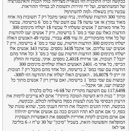
בבקשה זכרו! התוכנית הזו נשארת מצליחה בגלל הכנות והאינטגרציה
של המשתתפים, ועל ידי זהירות ותשומת לב במילוי ההוראות.
עכשיו נדון בשאלה -למה להשתתף?
מתוך 300 הודעות ששלחתי, נניח שאני מקבל רק 7 תשובות (זה אחוז
מאוד נמוך) אז אני עושה 7$ עם השם שלי כ מס` 6 ברשימה. עכשיו
כל אחד מאותם 7 אנשים ששלחו לי עכשיו 1$ ישלחו מינימום 300
הודעות כאלו עם שמי כ מס` 5 ברשימה, ורק 7 אנשים יענו להודעות
של כל אחד מהמקוריים, זה עוד 49$ עבורי, עכשיו 49 האנשים האלה
ישלחו מינימום 300 הודעות חדשות, עם שמי כ מס` 4 ברשימה, ורק 7
אנשים יענו עליהם. אני אקבל 343$ נוספים. עכשיו 343 אנשים אלו
ישלחו מינימום 300 הודעות חדשות עם שמי כ מס` 3 וכל אחד מהם
יקבל 7 תגובות, אני ארוויח 2,401$ נוספים. אוקי, עכשיו זה החלק
הכייפי, כל אחד מ- 2401 האנשים האלה שולחים מינימום 300
הודעות עם שמי כמס` 2 ברשימה, וכל אחד מהם מקבל רק 7 תגובות.
זה ייתן לי 16,807$ . האנשים האלו ישלחו את ההודעה הזו ל300-
קבוצות עם שמי כמס` 1 ברשימה, ואם עדיין רק 7 אנשים מתוך כל
קבוצות יענו, אני אקבל—
117,649$ עם השקעה מקורית של 6$ 6+ בולים בלבד!!
זכרו! " כנות היא השיטה הטובה ביותר!" אתם לא צריכים לרמות את
הרעיון הבסיסי על מנת לעשות כסף! בהצלחה לכולם, ובבקשה,
בבקשה, תהיו הוגנים ותקבלו את הרווח הענקי מכך, שהוא טונות של
כסף, כי אם אתם לא תהיו הוגנים ככה גם אנשים אחרים יהיו!!!!
אם אתם מוכנים לקחת אחריות ולפספס את האפשרות העסקית
המופלאה והפשוטה הזאת, בשביל "סיכון" של 30 ש"ח ו- 6 בולים?
אני לא!