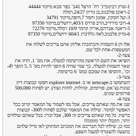
1-שרון רבינוביץ´ רח´ הרצל 41ב´ כפר סבא מיקוד 44444
2-ראובן פולבנוב,בן גוריון 24/27,רמלה
3-יעל חסקין, אמנון ותמר 7,חיפה,מיקוד 34791
4-רובי מירזייב,הרב פרדס 403/1,ירושלים,מיקוד 97350
5-דיאנה אברהם,אריה קרמר 10/9 רמלה,מיקוד 72279
6-מרק פלבנוב,לאה גולדברג 604/1 ירושלים,מיקוד 97350
אלו הן 6 השמות והכתובות אליהן אתם צריכים לשלוח את
המעטפות-אחת לכל שם.
צעד-2-
הוציאו את השם הראשון מהרשימה למעלה, את מס` 1, הזיזו את
שאר השמות למעלה, כך שמי שהיה 6 הופך להיות מס` 5 ,5 הופך ל4-
וכו`, והוסיפו את שמכם כמס` 6 ברשימה.
צעד-3-
השתמשו ב-netscape או ב- explorer internet חפשו קבוצות דיון
שונות (צ`אט, פורומים, קהילות, לוחות ועוד). יש לפחות 500,000
פורומים שונים.
צעד-4-
שנו את מה שאתם צריכים, אבל נסו לשמור על המאמר קרוב ככל
האפשר למקור. שילחו את המאמר שלכם לפחות ל300- קבוצות
ברשת. כל מה שאתם צריכים זה 300, אבל זכרו: ככל שאתם שולחים
יותר, תקבלו יותר מזומן!!!
כמו כן, שילחו לכל חבריכם את המכתב המתוקן לאי מייל שלהם
כהצעה להצטרף למעגל השפע.