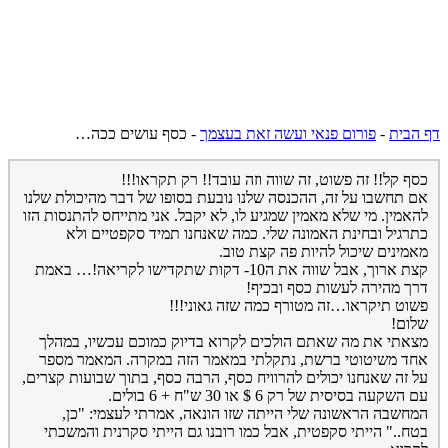
דף הבית
-
פורום פנאי ועשה זאת בעצמך
-
כסף עושים ככה…
כסף קל!! זה פשוט, זה שווה וזה עובד!! רק תקראו!!!
אם תחשבו על זה, ההכנסה שלנו נובעת בסופו של דבר מהיכולת שלנו
להאמין. מי שלא מאמין שמגיע לו, לא יקבל. אני מתייחס להתנסות הזו
כתרגיל ובחינת האמונה שלי. כמה שאנחנו תמיד סקפטיים ולא
מאמינים שיכול להיות פה קצת טוב.
קצת ארוך, אבל שווה את ה10- דקות שתקדישו לקריאה!… באמת
דרך מהירה לעשות כסף ובכיף!
פשוט תיקראו…זה מטורף כמה שזה גאוני!!!
שלום!
מצאתי את מה שאתם הולכים לקרוא בדיוק כמוכם עכשיו, במהלך
אחד משיטוטי ברשת, נתקלתי במאמר הזה במקרה. המאמר מספר
על זה שאנחנו יכולים להרוויח כסף, הרבה כסף, בתוך שבועות קצרים,
עם השקעה בסיסית של רק 6 $ או 30 ש"ח + 6 בולים.
המחשבה הראשונה שלי הייתה שזו הונאה, אמרתי לעצמי: "כן,
בטח.." הייתי סקפטית, אבל כמו רובנו גם הייתי סקרנית והמשכתי