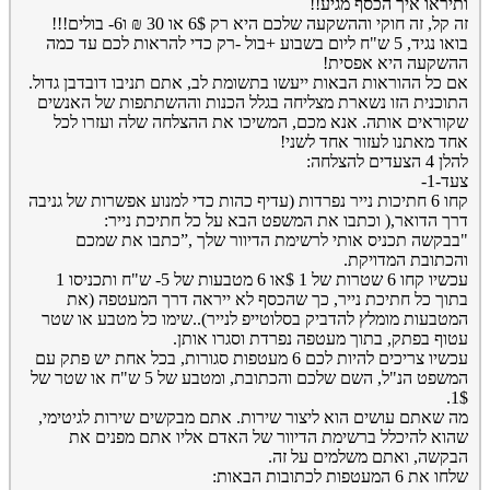
ותיראו איך הכסף מגיע!!
זה קל, זה חוקי וההשקעה שלכם היא רק 6$ או 30 ₪ ו6- בולים!!!
בואו נגיד, 5 ש"ח ליום בשבוע +בול -רק כדי להראות לכם עד כמה
ההשקעה היא אפסית!
אם כל ההוראות הבאות ייעשו בתשומת לב, אתם תניבו דובדבן גדול.
התוכנית הזו נשארת מצליחה בגלל הכנות וההשתתפות של האנשים
שקוראים אותה. אנא מכם, המשיכו את ההצלחה שלה ועזרו לכל
אחד מאתנו לעזור אחד לשני!
להלן 4 הצעדים להצלחה:
צעד-1-
קחו 6 חתיכות נייר נפרדות (עדיף כהות כדי למנוע אפשרות של גניבה
דרך הדואר,( וכתבו את המשפט הבא על כל חתיכת נייר:
"בבקשה תכניס אותי לרשימת הדיוור שלך ,”כתבו את שמכם
והכתובת המדויקת.
עכשיו קחו 6 שטרות של 1 $או 6 מטבעות של 5- ש"ח ותכניסו 1
בתוך כל חתיכת נייר, כך שהכסף לא ייראה דרך המעטפה (את
המטבעות מומלץ להדביק בסלוטייפ לנייר)..שימו כל מטבע או שטר
עטוף בפתק, בתוך מעטפה נפרדת וסגרו אותן.
עכשיו צריכים להיות לכם 6 מעטפות סגורות, בכל אחת יש פתק עם
המשפט הנ"ל, השם שלכם והכתובת, ומטבע של 5 ש"ח או שטר של
1$.
מה שאתם עושים הוא ליצור שירות. אתם מבקשים שירות לגיטימי,
שהוא להיכלל ברשימת הדיוור של האדם אליו אתם מפנים את
הבקשה, ואתם משלמים על זה.
שלחו את 6 המעטפות לכתובות הבאות: