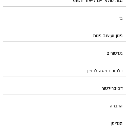
גגות סולאריים לייצור חשמל
גז
גינון ועיצוב גינות
גנרטורים
דלתות כניסה לבניין
דפיברילטור
הדברה
הנדימן