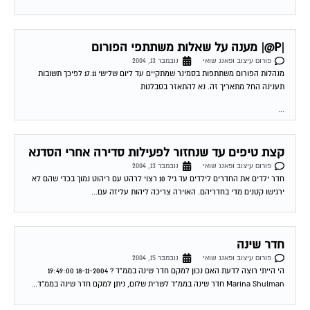
|P@| מענה על שאלות משתתפי הפורום
פורום עיצוב ופאנג שואי
נובמבר 13, 2004
מנהלות הפורום משתתפות בסמינר שמתקיים עד ליום שלישי 17.11 לפיכך תשובות
תענינה החל מתאריך זה. נא להתאזר בסבלנות
...
קצת טיפים עד שנחזור לפעילות סדירה אחרי הסדנא
פורום עיצוב ופאנג שואי
נובמבר 13, 2004
חדר ילדים את החדרים לילדים עד גיל 10 רצוי לרהט עם ריהוט נמוך בכדי שהם לא
ירגישו קטנים מדי בחדריהם. האוירה צריכה ליהות עליזה עם...
חדר שינה
פורום עיצוב ופאנג שואי
נובמבר 15, 2004
הי הייתי רוצה לדעת האם נכון למקם חדר שינה בממ"ד ? 18-11-2004 19:49:00
Marina Shulman חדר שינה בממ"ד לשרית שלום, ניתן למקם חדר שינה בממ"ד...