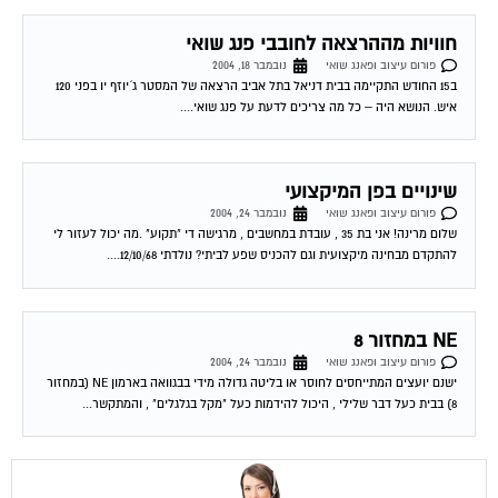
חוויות מההרצאה לחובבי פנג שואי
פורום עיצוב ופאנג שואי
נובמבר 18, 2004
ב15 החודש התקיימה בבית דניאל בתל אביב הרצאה של המסטר ג´יוזף יו בפני 120
איש. הנושא היה – כל מה צריכים לדעת על פנג שואי....
שינויים בפן המיקצועי
פורום עיצוב ופאנג שואי
נובמבר 24, 2004
שלום מרינה! אני בת 35 , עובדת במחשבים , מרגישה די "תקוע" .מה יכול לעזור לי
להתקדם מבחינה מיקצועית וגם להכניס שפע לביתי? נולדתי 12/10/68....
NE במחזור 8
פורום עיצוב ופאנג שואי
נובמבר 24, 2004
ישנם יועצים המתייחסים לחוסר או בליטה גדולה מידי בבגוואה בארמון NE (במחזור
8) בבית כעל דבר שלילי , היכול להידמות כעל "מקל בגלגלים" , והמתקשר...