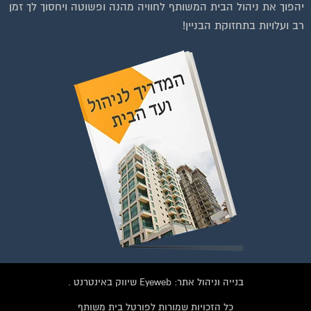
יהפוך את ניהול הבית המשותף לחוויה מהנה ופשוטה ויחסוך לך זמן
הפייסבוק הגדולה בישראל
רב ועלויות בתחזוקת הבניין!
הנותנת מענה לבעיות
הדיור בבית המשותף!!!
להצטרפות לחצו על התמונה או על הכפתור ושלחו בקשת הצטרפות בדף
הקבוצה
לחץ למעבר לקבוצה
בנייה וניהול אתר: Eyeweb שיווק באינטרנט .
כל הזכויות שמורות לפורטל בית משותף