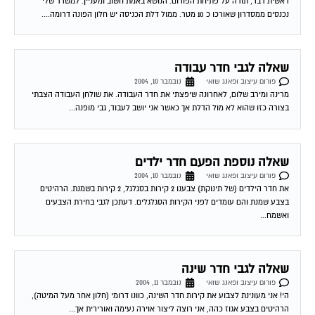
ראשית דבר, תודה על פתיחת הפורום. הנושא באמת חשוב ומעניין. למשרד שלי
נכנסים ממסדרון שאורכו כ 10 מטר. ממול דלת הכניסה יש חלון הפונה דרומה....
שאלה לגבי חדר עבודה
פורום עיצוב ופאנג שואי
נובמבר 10, 2004
מרינה ומירב שלום, לאחרונה שיפצתי את חדר העבודה. את שולחן העבודה הצבתי
בצורה כזו שהוא לא מול הדלת אך כאשר אני יושב לעבוד, גבי מופנה...
שאלה נוספת הפעם חדר ילדים
פורום עיצוב ופאנג שואי
נובמבר 10, 2004
את חדר הילדים (של תינוקת) צבענו 2 קירות בסגלגל, 2 קירות בשמנת. הרהיטים
בצבע שמנת והם עומדים לפני הקירות הסגלגלים. דעתכן לגבי בחירת הצבעים
ואשמח...
שאלה לגבי חדר שינה
פורום עיצוב ופאנג שואי
נובמבר 11, 2004
הי! אני מעונינת לצבוע את קירות חדר השינה, כוונו דרומי (חלון אחר מעל המיטה),
הרהיטים בצבע אגוז כהה, אני רוצה ליצור אוירה נעימה ואורירית אך...