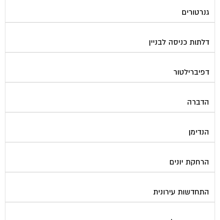
גנרטורים
דלתות כניסה לבניין
דפיברילטור
הדברה
הנדימן
הרחקת יונים
התחדשות עירונית
חברות ניהול בתים משותפים