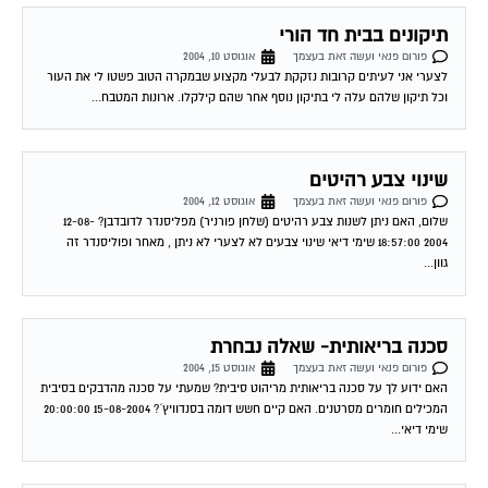
תיקונים בבית חד הורי
פורום פנאי ועשה זאת בעצמך
אוגוסט 10, 2004
לצערי אני לעיתים קרובות נזקקת לבעלי מקצוע שבמקרה הטוב פשטו לי את העור
וכל תיקון שלהם עלה לי בתיקון נוסף אחר שהם קילקלו. ארונות המטבח...
שינוי צבע רהיטים
פורום פנאי ועשה זאת בעצמך
אוגוסט 12, 2004
שלום, האם ניתן לשנות צבע רהיטים (שלחן פורניר) מפליסנדר לדובדבן? 12-08-
2004 18:57:00 שימי דיאי שינוי צבעים לא לצערי לא ניתן , מאחר ופוליסנדר זה
גוון...
סכנה בריאותית- שאלה נבחרת
פורום פנאי ועשה זאת בעצמך
אוגוסט 15, 2004
האם ידוע לך על סכנה בריאותית מריהוט סיבית? שמעתי על סכנה מהדבקים בסיבית
המכילים חומרים מסרטנים. האם קיים חשש דומה בסנדוויץ´? 15-08-2004 20:00:00
שימי דיאי...