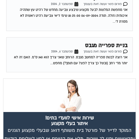
אני מחפשת המלצות לבעל מקצוע שיבצע צביעה מחדש של רהיט עץ שתהיה
איכותית וזולה. תודה 06-09-2004 18:25:00 שימי דיאי צביעת רהיט ראשית לא
מסרת לי...
בניית ספרייה מגבס
פורום פנאי ועשה זאת בעצמך
ספטמבר 6, 2004
אני רוצה לבנות ספריה למחשב מגבס. הרוחב שאני צריך הוא 140 ס"מ. האם זה לא
יותר מדי רחב (ובשל כך צריך לפצל עם תומך?) מחפש...
שירות אישי לוועדי בתים!
איתור בעלי מקצוע
המוקד לדייר של פורטל בית משותף דואג שבעלי מקצוע הוגנים
ומקצועיים יתנו לך שירות. מלא את הטופס או
לחץ לשליחת הודעת