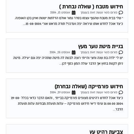
חידוש מטבח ( שאלה נבחרת )
פורום פנאי ועשה זאת בעצמך
אוגוסט 15, 2004
י שלי בבית מטבח שהגוף עצמו בסדר גמור אולם הדלתות ישנות ואינן בקו האופנה.
כיצד אוכל לחדש אותו שיראה יפה ועדכני? תודה מראש אורי 15-08-2004...
בניית מיטת נוער מעץ
פורום פנאי ועשה זאת בעצמך
אוגוסט 28, 2004
יש לי ילדה בת שנה וחצי והייתי רוצה לבנות לה מיטה שתהיה יפה וגם יעילה. מיטה
ניתן לקנות בחוץ אך הדבר עולה המון כסף לכן...
חידוש פורמייקה (שאלה נבחרת)
פורום פנאי ועשה זאת בעצמך
אוגוסט 29, 2004
כיצד אוכל לחדש רהיטים מצופים פורמייקה בבייתי , והאם הדבר כדאי בכלל 29-08-
2004 21:08:00 שימי דיאי חידוש פורמייקה – עלות תועלת מבחינת עלות תועלת
הדבר...
צביעת רהיט עץ
פורום פנאי ועשה זאת בעצמך
ספטמבר 2, 2004