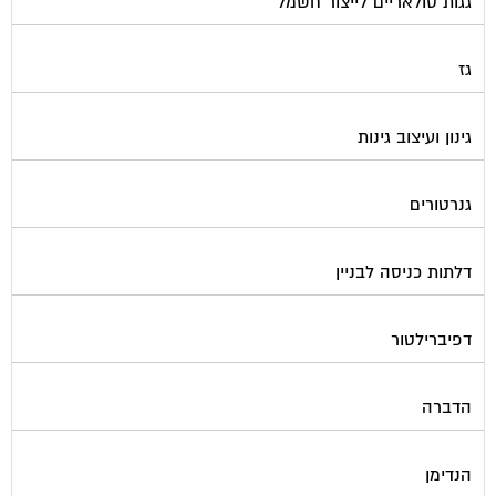
גגות סולאריים לייצור חשמל
גז
גינון ועיצוב גינות
גנרטורים
דלתות כניסה לבניין
דפיברילטור
הדברה
הנדימן