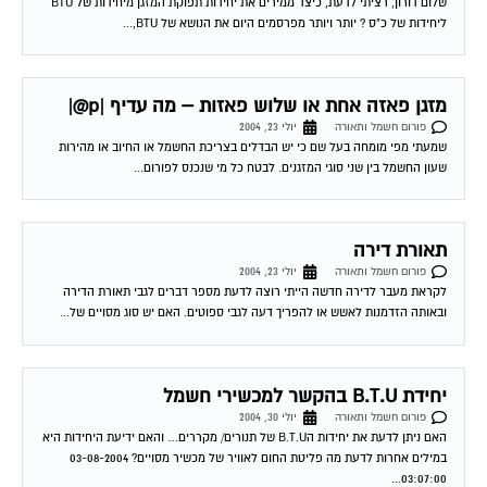
שלום דורון, רציתי לדעת, כיצד ממירים את יחידות תפוקת המזגן מיחידות של BTU
ליחידות של כ"ס ? יותר ויותר מפרסמים היום את הנושא של BTU,...
מזגן פאזה אחת או שלוש פאזות – מה עדיף |p@|
פורום חשמל ותאורה
יולי 23, 2004
שמעתי מפי מומחה בעל שם כי יש הבדלים בצריכת החשמל או החיוב או מהירות
שעון החשמל בין שני סוגי המזגנים. לבטח כל מי שנכנס לפורום...
תאורת דירה
פורום חשמל ותאורה
יולי 23, 2004
לקראת מעבר לדירה חדשה הייתי רוצה לדעת מספר דברים לגבי תאורת הדירה
ובאותה הזדמנות לאשש או להפריך דעה לגבי ספוטים. האם יש סוג מסויים של...
יחידת B.T.U בהקשר למכשירי חשמל
פורום חשמל ותאורה
יולי 30, 2004
האם ניתן לדעת את יחידות הB.T.U של תנורים/ מקררים… והאם ידיעת היחידות היא
במילים אחרות לדעת מה פליטת החום לאוויר של מכשיר מסויים? 03-08-2004
03:07:00...