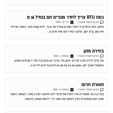
כמה BTU צריך לחדר מגורים חם בגודל 16 מ
פורום חשמל ותאורה
יולי 30, 2004
שלום, כמה BTU צריך לחדר מגורים בגודל של 16 מ´, ללא קומה מעל, כאשר הבידוד
אינו טוב (בית ישן). מדובר בחדר חם מאד שיש בו...
בחירת מזגן
פורום חשמל ותאורה
אוגוסט 1, 2004
מה עדיף לדירה בת 4 חדרים: מזגן מיני מרכזי או מזגן בכל חדר ? מבחינת חסכון
בחשמל לאורך זמן. 03-08-2004 03:08:00 דורון טרייביש לדירת 4...
תאורת חרום
פורום חשמל ותאורה
אוגוסט 2, 2004
בבניין בו אני מתגוררת חדר המדרגות פנימי ללא חלונות. הבניין מונה 7 קומות, כאשר
אתה יוצא מהמעלית עליך לפתוח את האור כדיי לראות משהו, ברצוננו...