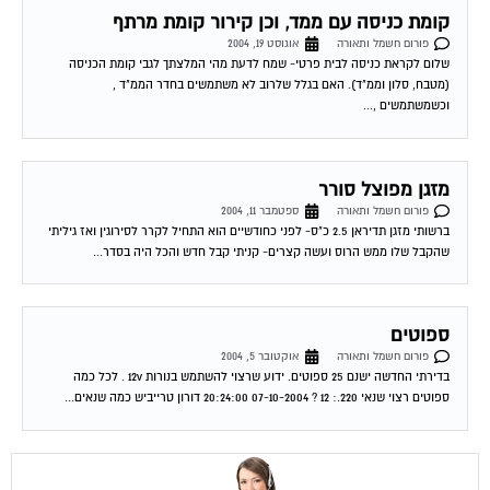
קומת כניסה עם ממד, וכן קירור קומת מרתף
פורום חשמל ותאורה
אוגוסט 19, 2004
שלום לקראת כניסה לבית פרטי- שמח לדעת מהי המלצתך לגבי קומת הכניסה
(מטבח, סלון וממ"ד). האם בגלל שלרוב לא משתמשים בחדר הממ"ד ,
וכשמשתמשים ,...
מזגן מפוצל סורר
פורום חשמל ותאורה
ספטמבר 11, 2004
ברשותי מזגן תדיראן 2.5 כ"ס- לפני כחודשיים הוא התחיל לקרר לסירוגין ואז גיליתי
שהקבל שלו ממש הרוס ועשה קצרים- קניתי קבל חדש והכל היה בסדר...
ספוטים
פורום חשמל ותאורה
אוקטובר 5, 2004
בדירתי החדשה ישנם 25 ספוטים. ידוע שרצוי להשתמש בנורות 12v . לכל כמה
ספוטים רצוי שנאי 220.: 12 ? 07-10-2004 20:24:00 דורון טרייביש כמה שנאים...