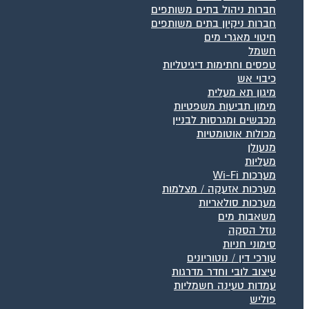
חברות ניהול בתים משותפים
חברות ניקיון בתים משותפים
חיטוי מאגרי מים
חשמל
טפסים וחתימות דיגיטליות
כיבוי אש
מיגון תא מעלית
מימון תביעות משפטיות
מכבשים ומגרסות לבניין
מכולות אוטומטיות
מנעולן
מעליות
מערכות Wi-Fi
מערכות אזעקה / מצלמות
מערכות סולאריות
משאבות מים
נוזל הסקה
סימוני חניות
עורכי דין / נוטוריונים
עיצוב לובי וחדר מדרגות
עמדות טעינה חשמליות
פוליש