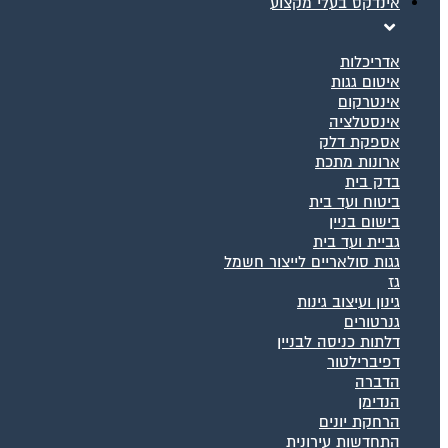
אינדקס בעלי מקצוע
אדריכלות
איטום גגות
אינטרקום
אינסטלציה
אספקת דלק
ארונות מתכת
בדק בית
ביטוח ועד בית
בישום בניין
גביית ועד בית
גגות סולאריים לייצור חשמל
גז
גינון ועיצוב גינות
גנרטורים
דלתות כניסה לבניין
דפיברילטור
הדברה
הנדימן
הרחקת יונים
התחדשות עירונית