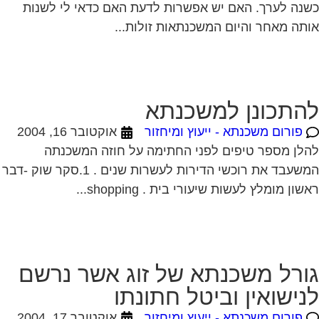
התכונן למשכנתא
פורום משכנתא - ייעוץ ומיחזור
אוקטובר 16, 2004
לן מספר טיפים לפני החתימה על חוזה המשכנתה
המשעבד את רוכשי הדירות לעשרות שנים . 1.סקר שוק -דבר
שון מומלץ לעשות שיעורי בית . shopping...
ורל משכנתא של זוג אשר נרשם
נישואין וביטל חתונתו
פורום משכנתא - ייעוץ ומיחזור
אוקטובר 17, 2004
י שלום, אבקש חוות דעתך בסוגיה הבאה; אחותי נרשמה
ישואין ועל בסיס רישום זה ניתנה לה ולבן זוגה תעודת
אות ונתקבלה הלוואת משרד השיכון והלוואות...