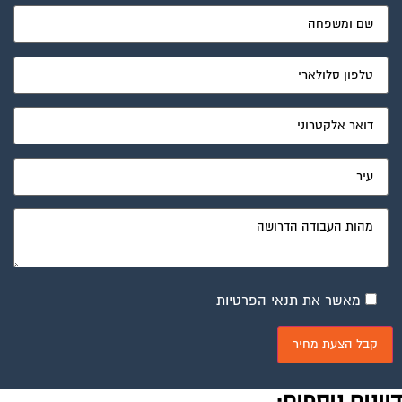
מאשר את תנאי הפרטיות
יונים נוספים:
לעמי תגובה
פורום משכנתא - ייעוץ ומיחזור
אוקטובר 10, 2004
עמי שלום רב ,כידוע לך קיימות חברות ייעוץ שנותנות שירות בתחום ,סוכניות ביטוח ,חברות
ייעוץ … ,לא מעניין אותי כמה הם לוקחות עבור השירות ,זו...
תעודת זכאות
פורום משכנתא - ייעוץ ומיחזור
אוקטובר 10, 2004
רמי וכל מ שבפורום שלום. אני גרושה טרייה עם שני ילדים קטנים ויודעת שאני יכולה לעשות
ת. זכאות ולקבל עזרה ממשרד שיכון ופיתוח הן בשכירת...