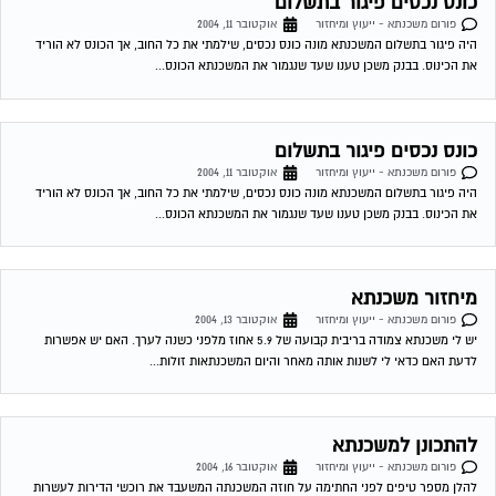
מיחזור משכנתא
פורום משכנתא - ייעוץ ומיחזור
אוקטובר 13, 2004
יש לי משכנתא צמודה בריבית קבועה של 5.9 אחוז מלפני כשנה לערך. האם יש אפשרות
לדעת האם כדאי לי לשנות אותה מאחר והיום המשכנתאות זולות...
להתכונן למשכנתא
פורום משכנתא - ייעוץ ומיחזור
אוקטובר 16, 2004
להלן מספר טיפים לפני החתימה על חוזה המשכנתה המשעבד את רוכשי הדירות לעשרות
שנים . 1.סקר שוק -דבר ראשון מומלץ לעשות שיעורי בית . shopping...
גורל משכנתא של זוג אשר נרשם לנישואין וביטל חתונתו
פורום משכנתא - ייעוץ ומיחזור
אוקטובר 17, 2004
רמי שלום, אבקש חוות דעתך בסוגיה הבאה; אחותי נרשמה לנישואין ועל בסיס רישום זה
ניתנה לה ולבן זוגה תעודת זכאות ונתקבלה הלוואת משרד השיכון והלוואות...
משכנתא
פורום משכנתא - ייעוץ ומיחזור
אוקטובר 17, 2004
שלום לרמי. אני שוקל לקחת משכנתא לצורך קניית הדירה. כיום עם הריביות במשק שיחסית