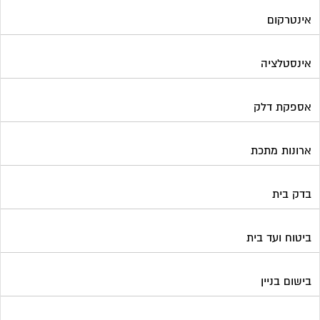
בדק בית
ביטוח ועד בית
בישום בניין
גביית ועד בית
גגות סולאריים לייצור חשמל
גז
גינון ועיצוב גינות
גנרטורים