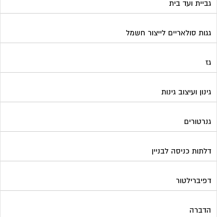
דלתות כניסה לבניין
דפיברילטור
הדברה
הנדימן
הרחקת יונים
התחדשות עירונית
חברות ניהול בתים משותפים