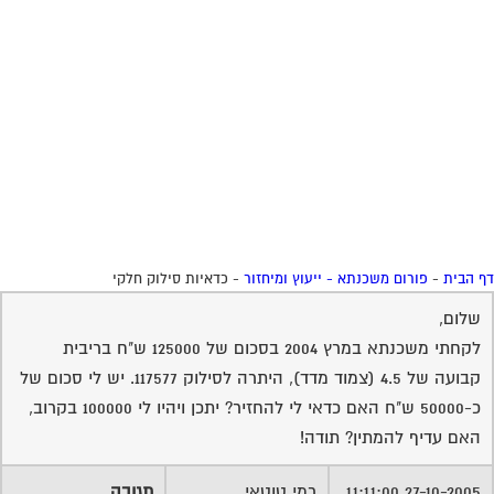
שלום,
לקחתי משכנתא במרץ 2004 בסכום של 125000 ש"ח בריבית
קבועה של 4.5 (צמוד מדד), היתרה לסילוק 117577. יש לי סכום של
כ-50000 ש"ח האם כדאי לי להחזיר? יתכן ויהיו לי 100000 בקרוב,
האם עדיף להמתין? תודה!
27-10-2005 11:11:00
רמי טוטאי
תגובה
משכנתא זה חוב ויש להתייחס אליה בהתאם לכך .
אם תוכל לקבל על הכספים שברשותך כיום בכל אפיקי השקעה
שונים ריבית גבוהה יותר מריבית של 4.5% אזיי אין טעם לסלק ,אם
ההפך רוץ לבנק וסלק כמה שתוכל .
בהצלחה.
שירות אישי לוועדי בתים - איתור בעלי
מקצוע