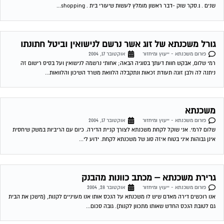
אינן גבוהות איני בטוח איזה סוג של משכנתא לקחת. ידוע לי...
גרירת משכנתא – מכתב כוונות מהבנק
פורום משכנתא - ייעוץ ומיחזור
אוקטובר 28, 2004
אנו רוכשים דירה מאדם שיש לו משכנתא על הנכס אותו אנו מעויניים לקנות, (מישכן את הבית
גם לטובת הנכס החדש שאותו מתכוון לקנות). גובה סכום...
שירות אישי לוועדי בתים!
איתור בעלי מקצוע
המוקד לדייר של פורטל בית משותף דואג שבעלי מקצוע הוגנים
ומקצועיים יתנו לך שירות. מלא את הטופס או
לחץ לשליחת הודעת
ווצאפ