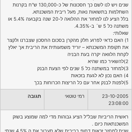
שנים ויש לנו לשם כך חסכונות של כ-130,000 ש"ח בקרנות
השתלמות בתשואות נאות, מעל ריבית המשכנתא.
בלל הציע לנו למחזר את ההלואה ל-20 שנה בקבועה 5.4% או
משתנה כל 5 ש´ ב-4.35%.
שאלותי:
1) האם כדאי לפרוע חלק מהקרן בסכום החסכון שצברנו ולקצר
את תקופת המשכנתא – יוריד משמעותית את הריבית אך יאלץ
לקחת הלוואה יקרה בעת הבניה
2)להשאיר כמו שהיא
3)למחזר במשתנה כל 5 שנים לפי הצעת הבנק
4) האם נכון לא לגעת בזכאות
5)לפנות לבנק אחר עם כל הריצות הכרוחות בכך
23-10-2005
רמי טוטאי
תגובה
23:08:00
ראשית הריביות שבל"ל הציע גבוהות מדי למה שמוצע בשוק
המשכנתאות כיום .
שנית,למחזר זכאות דחוף בריבית שלא תעבור את ה 4.5% שנתי