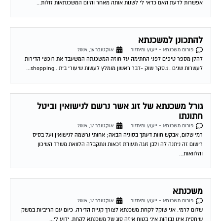
אפשרות לדעת האם כדאי לי לשנות אותה מאחר והיום המשכנתאות זולות...
להתכונן למשכנתא
פורום משכנתא - ייעוץ ומיחזור
אוקטובר 16, 2004
להלן מספר טיפים לפני החתימה על חוזה המשכנתה המשעבד את רוכשי הדירות
לעשרות שנים . 1.סקר שוק -דבר ראשון מומלץ לעשות שיעורי בית . shopping...
גורל משכנתא של זוג אשר נרשם לנישואין וביטל
חתונתו
פורום משכנתא - ייעוץ ומיחזור
אוקטובר 17, 2004
רמי שלום, אבקש חוות דעתך בסוגיה הבאה; אחותי נרשמה לנישואין ועל בסיס
רישום זה ניתנה לה ולבן זוגה תעודת זכאות ונתקבלה הלוואת משרד השיכון
והלוואות...
משכנתא
פורום משכנתא - ייעוץ ומיחזור
אוקטובר 17, 2004
שלום לרמי. אני שוקל לקחת משכנתא לצורך קניית הדירה. כיום עם הריביות במשק
שיחסית אינן גבוהות איני בטוח איזה סוג של משכנתא לקחת. ידוע לי...