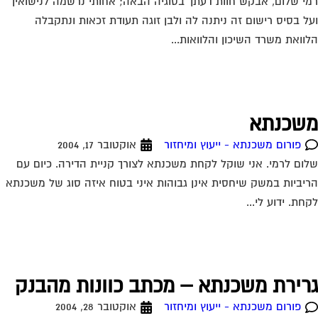
י שלום, אבקש חוות דעתך בסוגיה הבאה; אחותי נרשמה לנישואין
ל בסיס רישום זה ניתנה לה ולבן זוגה תעודת זכאות ונתקבלה
וואת משרד השיכון והלוואות...
שכנתא
פורום משכנתא - ייעוץ ומיחזור
אוקטובר 17, 2004
ום לרמי. אני שוקל לקחת משכנתא לצורך קניית הדירה. כיום עם
יביות במשק שיחסית אינן גבוהות איני בטוח איזה סוג של משכנתא
חת. ידוע לי...
רירת משכנתא – מכתב כוונות מהבנק
פורום משכנתא - ייעוץ ומיחזור
אוקטובר 28, 2004