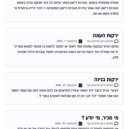
מערכת דישון הווה אומר בחירת מערכת דישון המתאימה ל-לגדר חייה+צימחית נוי
בתודה 08-08-2004...
ירקות העונה
פורום גינון ותיכנון נוף
אוקטובר 7, 2004
שלום רציתי בבקשה שתפנו אותי לאתר או למקור כלשהו בו אפשר למצוא תאריכי
זריעה ושתילה של ירקות ופירות העונה באינטרנט למשל עגבניות פלפל אבטיח
מלון...
ירקות בגינה
פורום גינון ותיכנון נוף
אוקטובר 13, 2004
לצערי פניתי בעבר דרך האתר שעליו המלצתם אין להם מענה למה שביקשתי האתר
הוא אתר מסחרי לכל דבר אין לו זמן וסבלנות לאנשים כמוני לי...
מי מכיר, מי יודע ?
פורום גינון ותיכנון נוף
אוקטובר 24, 2004
אני מחפשת לשתול די בדחיפות צמח מתפשט לרוחב ועד לגובה של 20-30 ס"מ,
בעל פריחה עדינה ושלא צריך שמש בכלל . אה שכחתי, וגם שצומח...