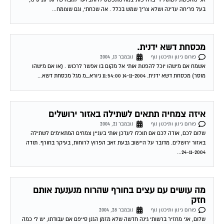
מכסחת דשא ידנית.
פורום גינון ותיכנון נוף
נובמבר 13, 2004
אשמח אם מישהו יוכל להפנות אותי אל מקום בו אפשר לרכוש . (או אם מישהו
מוסר) מכסחת דשא ידנית. 14-11-2004 11:54:00 גיורא_מ מגל מכסחת דשא...
איזה צמחיה תתאים לשתילה באזור ירושלים
פורום גינון ותיכנון נוף
נובמבר 21, 2004
שלום לכם, אודה לכם אם תוכלו לעדכן אותי בעניין צמחים המתאימים לשתילה
באזור ירושלים. מדובר על היישוב גבעת זאב הפרוץ לרוחות, בעיקר בחורף. תודה
24-11-2004...
מה עושים עם עצים בחורף שהרוח מנענעת אותם
חזק
פורום גינון ותיכנון נוף
נובמבר 28, 2004
שלום, אני מחזיר ברשותי גינה חדשה שלא מזמן הגנן סייפם אם עבודתו, יש לי כמה
עצים שהרוח ניערה טוב וניסיתי לקשור אחד מהם אבל אני...