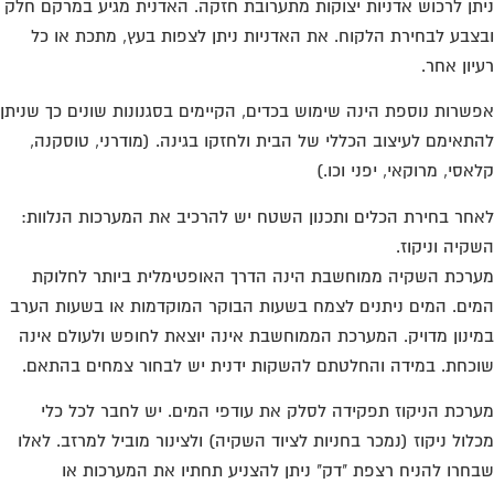
תן לרכוש אדניות יצוקות מתערובת חזקה. האדנית מגיע במרקם חלק
צבע לבחירת הלקוח. את האדניות ניתן לצפות בעץ, מתכת או כל
יון אחר.
שרות נוספת הינה שימוש בכדים, הקיימים בסגנונות שונים כך שניתן
תאימם לעיצוב הכללי של הבית ולחזקו בגינה. (מודרני, טוסקנה,
אסי, מרוקאי, יפני וכו.)
חר בחירת הכלים ותכנון השטח יש להרכיב את המערכות הנלוות:
קיה וניקוז.
רכת השקיה ממוחשבת הינה הדרך האופטימלית ביותר לחלוקת
ים. המים ניתנים לצמח בשעות הבוקר המוקדמות או בשעות הערב
ינון מדויק. המערכת הממוחשבת אינה יוצאת לחופש ולעולם אינה
כחת. במידה והחלטתם להשקות ידנית יש לבחור צמחים בהתאם.
רכת הניקוז תפקידה לסלק את עודפי המים. יש לחבר לכל כלי
לול ניקוז (נמכר בחניות לציוד השקיה) ולצינור מוביל למרזב. לאלו
חרו להניח רצפת "דק" ניתן להצניע תחתיו את המערכות או