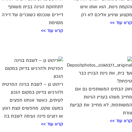
קמת גינות, הוא אותו איש
לתחזוקת הגינה בבית משותף
צוע שיגיע אליכם לא רק
דיירים שנכנסו כשוכרים של דירה
א עוד >>
מסוימת
קרא עוד >>
ד בית, את גינת הבניין כבר
פחת?
ריהוט גן – לשבת בגינה הפרטית
ק הבתים המשותפים גם אם
ולהרגיש בדיוק במקום הנכון
ייב משהו בעניין הגינות
לעיתים, כאשר אנחנו חפצים
שותפות, לא מחייב את קביעת
במעט שקט, מחפשים קצת רוגע
רת
או רוצים פינה נעימה לשבת בה
א עוד >>
קרא עוד >>