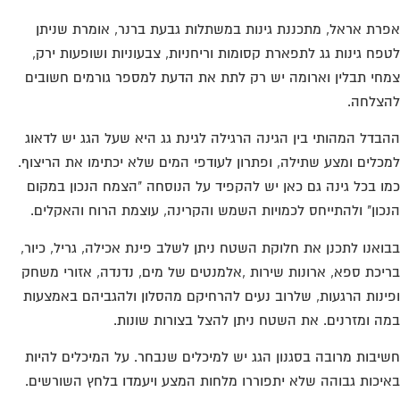
רת אראל, מתכננת גינות במשתלות גבעת ברנר, אומרת שניתן
פח גינות גג לתפארת קסומות וריחניות, צבעוניות ושופעות ירק,
חי תבלין וארומה יש רק לתת את הדעת למספר גורמים חשובים
צלחה.
בדל המהותי בין הגינה הרגילה לגינת גג היא שעל הגג יש לדאוג
כלים ומצע שתילה, ופתרון לעודפי המים שלא יכתימו את הריצוף.
ו בכל גינה גם כאן יש להקפיד על הנוסחה "הצמח הנכון במקום
כון" ולהתייחס לכמויות השמש והקרינה, עוצמת הרוח והאקלים.
ואנו לתכנן את חלוקת השטח ניתן לשלב פינת אכילה, גריל, כיור,
יכת ספא, ארונות שירות ,אלמנטים של מים, נדנדה, אזורי משחק
ינות הרגעות, שלרוב נעים להרחיקם מהסלון ולהגביהם באמצעות
ה ומזרנים. את השטח ניתן להצל בצורות שונות.
יבות מרובה בסגנון הגג יש למיכלים שנבחר. על המיכלים להיות
יכות גבוהה שלא יתפוררו מלחות המצע ויעמדו בלחץ השורשים.