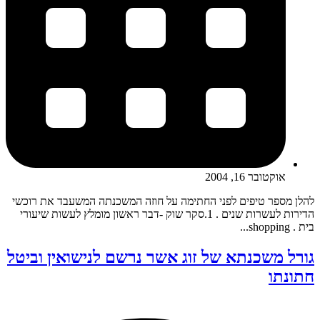
אוקטובר 16, 2004
להלן מספר טיפים לפני החתימה על חוזה המשכנתה המשעבד את רוכשי
הדירות לעשרות שנים . 1.סקר שוק -דבר ראשון מומלץ לעשות שיעורי
בית . shopping...
גורל משכנתא של זוג אשר נרשם לנישואין וביטל
חתונתו