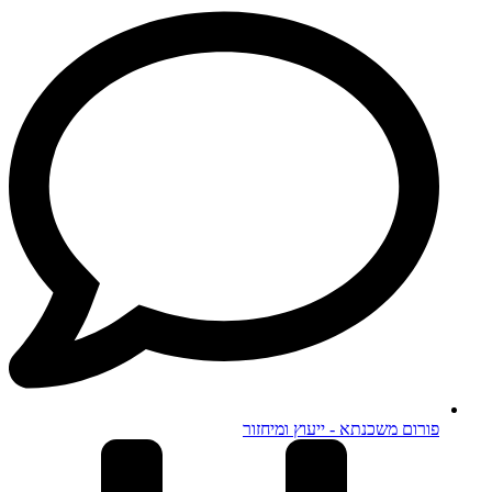
פורום משכנתא - ייעוץ ומיחזור