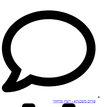
פורום משכנתא - ייעוץ ומיחזור