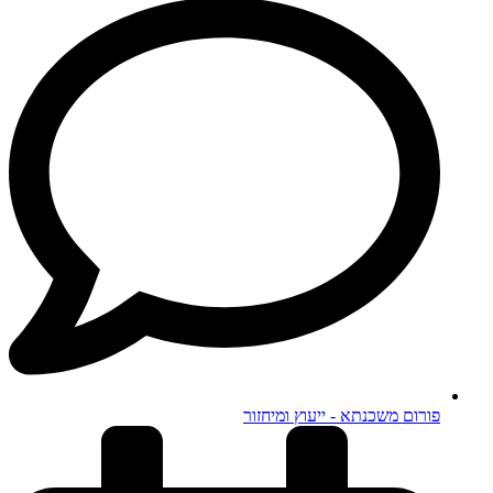
פורום משכנתא - ייעוץ ומיחזור