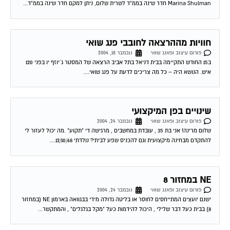
חוויות מההרצאה לחובבי פנג שואי
פורום עיצוב ופאנג שואי
נובמבר 18, 2004
ב15 החודש התקיימה בבית דניאל בתל אביב הרצאה של המסטר ג´יוזף יו בפני 120
איש. הנושא היה – כל מה צריכים לדעת על פנג שואי....
שינויים בפן המיקצועי
פורום עיצוב ופאנג שואי
נובמבר 24, 2004
שלום מרינה! אני בת 35 , עובדת במחשבים , מרגישה די "תקוע" .מה יכול לעזור לי
להתקדם מבחינה מיקצועית וגם להכניס שפע לביתי? נולדתי 12/10/68....
NE במחזור 8
פורום עיצוב ופאנג שואי
נובמבר 24, 2004
ישנם יועצים המתייחסים לחוסר או בליטה גדולה מידי בבגוואה בארמון NE (במחזור
8) בבית כעל דבר שלילי , היכול להידמות כעל "מקל בגלגלים" , והמתקשר...