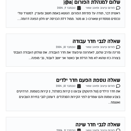
פורום עיצוב ופאנג שואי
נובמבר 9, 2004
ראשית דבר, תודה על פתיחת הפורום. הנושא באמת חשוב ומעניין. למשרד שלי
נכנסים ממסדרון שאורכו כ 10 מטר. ממול דלת הכניסה יש חלון הפונה דרומה....
שאלה לגבי חדר עבודה
פורום עיצוב ופאנג שואי
נובמבר 10, 2004
מרינה ומירב שלום, לאחרונה שיפצתי את חדר העבודה. את שולחן העבודה הצבתי
בצורה כזו שהוא לא מול הדלת אך כאשר אני יושב לעבוד, גבי מופנה...
שאלה נוספת הפעם חדר ילדים
פורום עיצוב ופאנג שואי
נובמבר 10, 2004
את חדר הילדים (של תינוקת) צבענו 2 קירות בסגלגל, 2 קירות בשמנת. הרהיטים
בצבע שמנת והם עומדים לפני הקירות הסגלגלים. דעתכן לגבי בחירת הצבעים
ואשמח...
שאלה לגבי חדר שינה
פורום עיצוב ופאנג שואי
נובמבר 11, 2004
הי! אני מעונינת לצבוע את קירות חדר השינה, כוונו דרומי (חלון אחר מעל המיטה),