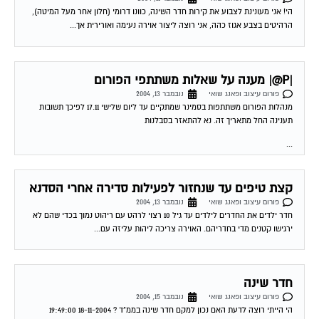
הרהיטים בצבע אגוז כהה, אני רוצה ליצור אוירה נעימה ואורירית אך...
|P@| מענה על שאלות משתתפי הפורום
פורום עיצוב ופאנג שואי
נובמבר 13, 2004
מנהלות הפורום משתתפות בסמינר שמתקיים עד ליום שלישי 17.11 לפיכך תשובות
תענינה החל מתאריך זה. נא להתאזר בסבלנות
...
קצת טיפים עד שנחזור לפעילות סדירה אחרי הסדנא
פורום עיצוב ופאנג שואי
נובמבר 13, 2004
חדר ילדים את החדרים לילדים עד גיל 10 רצוי לרהט עם ריהוט נמוך בכדי שהם לא
ירגישו קטנים מדי בחדריהם. האוירה צריכה ליהות עליזה עם...
חדר שינה
פורום עיצוב ופאנג שואי
נובמבר 15, 2004
הי הייתי רוצה לדעת האם נכון למקם חדר שינה בממ"ד ? 18-11-2004 19:49:00
Marina Shulman חדר שינה בממ"ד לשרית שלום, ניתן למקם חדר שינה בממ"ד...