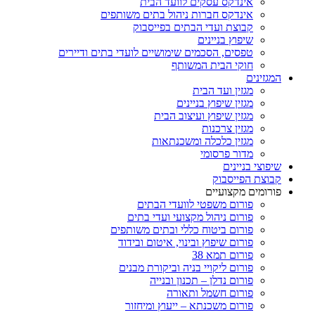
אינדקס עסקים לוועד הבית
אינדקס חברות ניהול בתים משותפים
קבוצת ועדי הבתים בפייסבוק
שיפוץ בניינים
טפסים, הסכמים שימושיים לועדי בתים ודיירים
חוקי הבית המשותף
המגזינים
מגזין ועד הבית
מגזין שיפוץ בניינים
מגזין שיפוץ ועיצוב הבית
מגזין צרכנות
מגזין כלכלה ומשכנתאות
מדור פרסומי
שיפוצי בניינים
קבוצת הפייסבוק
פורומים מקצועיים
פורום משפטי לוועדי הבתים
פורום ניהול מקצועי ועדי בתים
פורום ביטוח כללי ובתים משותפים
פורום שיפוץ ובינוי, איטום ובידוד
פורום תמא 38
פורום ליקויי בניה וביקורת מבנים
פורום נדלן – תכנון ובנייה
פורום חשמל ותאורה
פורום משכנתא – ייעוץ ומיחזור