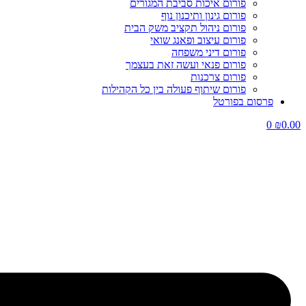
פורום איכות סביבת המגורים
פורום גינון ותיכנון נוף
פורום ניהול תקציב משק הבית
פורום עיצוב ופאנג שואי
פורום דיני משפחה
פורום פנאי ועשה זאת בעצמך
פורום צרכנות
פורום שיתוף פעולה בין כל הקהילות
פרסום בפורטל
0
₪
0.00