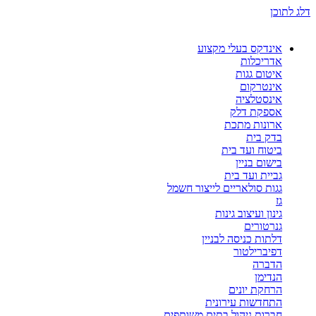
דלג לתוכן
אינדקס בעלי מקצוע
אדריכלות
איטום גגות
אינטרקום
אינסטלציה
אספקת דלק
ארונות מתכת
בדק בית
ביטוח ועד בית
בישום בניין
גביית ועד בית
גגות סולאריים לייצור חשמל
גז
גינון ועיצוב גינות
גנרטורים
דלתות כניסה לבניין
דפיברילטור
הדברה
הנדימן
הרחקת יונים
התחדשות עירונית
חברות ניהול בתים משותפים