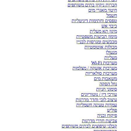
חברות ניקיון בתים משותפים
חיטוי מאגרי מים
חשמל
טפסים וחתימות דיגיטליות
כיבוי אש
מיגון תא מעלית
מימון תביעות משפטיות
מכבשים ומגרסות לבניין
מכולות אוטומטיות
מנעולן
מעליות
מערכות Wi-Fi
מערכות אזעקה / מצלמות
מערכות סולאריות
משאבות מים
נוזל הסקה
סימוני חניות
עורכי דין / נוטוריונים
עיצוב לובי וחדר מדרגות
עמדות טעינה חשמליות
פוליש
פיקוח ובניה
צביעת חדרי מדרגות
קבלני שיפוצים לבתים משותפים