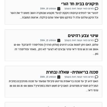
תיקונים בבית חד הורי
פורום פנאי ועשה זאת בעצמך
אוגוסט 10, 2004
לצערי אני לעיתים קרובות נזקקת לבעלי מקצוע שבמקרה הטוב פשטו לי את העור
וכל תיקון שלהם עלה לי בתיקון נוסף אחר שהם קילקלו. ארונות המטבח...
שינוי צבע רהיטים
פורום פנאי ועשה זאת בעצמך
אוגוסט 12, 2004
שלום, האם ניתן לשנות צבע רהיטים (שלחן פורניר) מפליסנדר לדובדבן? 12-08-
2004 18:57:00 שימי דיאי שינוי צבעים לא לצערי לא ניתן , מאחר ופוליסנדר זה
גוון...
סכנה בריאותית- שאלה נבחרת
פורום פנאי ועשה זאת בעצמך
אוגוסט 15, 2004
האם ידוע לך על סכנה בריאותית מריהוט סיבית? שמעתי על סכנה מהדבקים בסיבית
המכילים חומרים מסרטנים. האם קיים חשש דומה בסנדוויץ´? 15-08-2004 20:00:00
שימי דיאי...