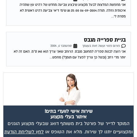
אני מחפשת המלצות לבעל מקצוע שיבצע צביעה מחדש של רהיט עץ שתהיה
איכותית וזולה. תודה 06-09-2004 18:25:00 שימי דיאי צביעת רהיט ראשית לא
מסרת לי...
בניית ספרייה מגבס
פורום פנאי ועשה זאת בעצמך
ספטמבר 6, 2004
אני רוצה לבנות ספריה למחשב מגבס. הרוחב שאני צריך הוא 140 ס"מ. האם זה לא
יותר מדי רחב (ובשל כך צריך לפצל עם תומך?) מחפש...
שירות אישי לוועדי בתים!
איתור בעלי מקצוע
המוקד לדייר של פורטל בית משותף דואג שבעלי מקצוע הוגנים
ומקצועיים יתנו לך שירות. מלא את הטופס או
לחץ לשליחת הודעת