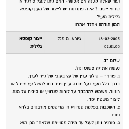
ועוד שאלה קטנה אם אפשר- האם ניתן לעגל פורניר או
שהוא יישבר? איזה פתרונות יש לייצור של מעין קופסא
גלילית מעץ?
המון תודה!! אחלה אתר!!!
18-02-2005
גיורא_מ מגל
ייצור קופסא
02:01:00
גלילית
שלום רב.
נעשה את זה פשוט וקל.
1. פורניר – קילוף עדין של עץ בעובי של נייר לערך.
בדרך כלל מעץ בעל מבנה עדין ויפה כמו למשל עץ מייפל או
רוזווד. משמש להדבקה על לוחות סנדוויץ או סיבית על מנת
ליצור משטח יפה.
2. השכבות בפלטת סנדוויץ הן מדיקטים מודבקים בלחץ
וחום.
3. פורניר ניתן לעגל עד מידה מסויימת שלאחר מכן הוא