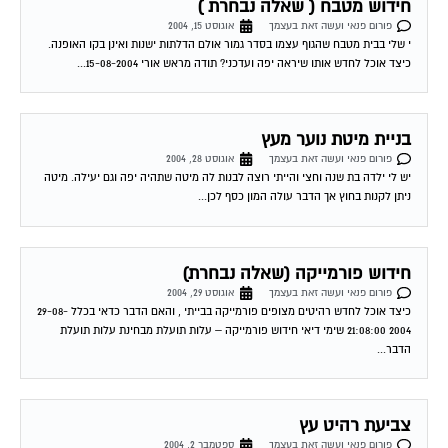
חידוש מטבח ( שאלה נבחרת )
פורום פנאי ועשה זאת בעצמך
אוגוסט 15, 2004
י שלי בבית מטבח שהגוף עצמו בסדר גמור אולם הדלתות ישנות ואינן בקו האופנה.
כיצד אוכל לחדש אותו שיראה יפה ועדכני? תודה מראש אורי 15-08-2004...
בניית מיטת נוער מעץ
פורום פנאי ועשה זאת בעצמך
אוגוסט 28, 2004
יש לי ילדה בת שנה וחצי והייתי רוצה לבנות לה מיטה שתהיה יפה וגם יעילה. מיטה
ניתן לקנות בחוץ אך הדבר עולה המון כסף לכן...
חידוש פורמייקה (שאלה נבחרת)
פורום פנאי ועשה זאת בעצמך
אוגוסט 29, 2004
כיצד אוכל לחדש רהיטים מצופים פורמייקה בבייתי , והאם הדבר כדאי בכלל 29-08-
2004 21:08:00 שימי דיאי חידוש פורמייקה – עלות תועלת מבחינת עלות תועלת
הדבר...
צביעת רהיט עץ
פורום פנאי ועשה זאת בעצמך
ספטמבר 2, 2004