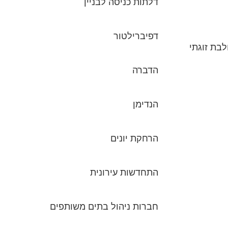
דלתות כניסה לבניין
דפיברילטור
וי הנכס 450K ש"ח, ויש לנו הון עצמי של 300K ש"ח. לי ולבת זוגתי
הדברה
הנדימן
הרחקת יונים
התחדשות עירונית
חברות ניהול בתים משותפים