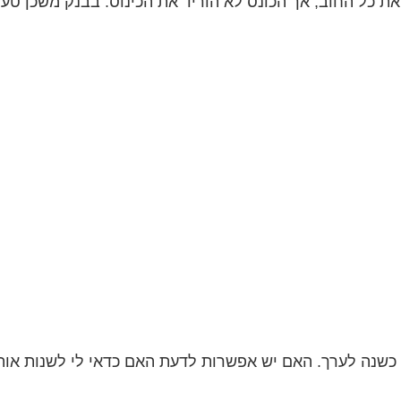
ת כל החוב, אך הכונס לא הוריד את הכינוס. בבנק משכן טענ
דה בריבית קבועה של 5.9 אחוז מלפני כשנה לערך. האם יש אפשרות לדעת האם כדאי לי לשנו