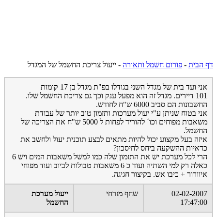
דף הבית
-
פורום חשמל ותאורה
-
ייעול צריכת החשמל של המגדל
אני ועד בית של מגדל השני בגודלו בפ"ת מגדל בן 17 קומות
101 דיירים. מגדל זה הוא מפעל ענק וכך גם צריכת החשמל שלו.
החשבונות הם סביב 6000 ש"ח לחודש.
אני בטוח שניתן ע"י יעול מערכות ותזמון טוב יותר של עבודת
משאבות מפוחים וכו´ להוריד לפחות ל 5000 ש"ח את הצריכה של
החשמל.
איזה בעל מקצוע יכול להיות מתאים לבצע תוכנית יעול ולחשב את
כדאיות ההשקעה ביחס לחיסכון?
הרי לכל מערכת יש את התזמון שלה כמו למשל משאבות המים ויש 6
כאלה רק למי השתיה ועוד כ 6 משאבות טבולות לביוב ועוד מפוחי
איוורור + כיבו אש. בקיצור חגיגה.
02-02-2007
שחף מזרחי
ייעול מערכת
17:47:00
החשמל