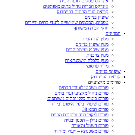
אינדקס עסקים לוועד הבית
אינדקס חברות ניהול בתים משותפים
קבוצת ועדי הבתים בפייסבוק
שיפוץ בניינים
טפסים, הסכמים שימושיים לועדי בתים ודיירים
חוקי הבית המשותף
המגזינים
מגזין ועד הבית
מגזין שיפוץ בניינים
מגזין שיפוץ ועיצוב הבית
מגזין צרכנות
מגזין כלכלה ומשכנתאות
מדור פרסומי
שיפוצי בניינים
קבוצת הפייסבוק
פורומים מקצועיים
פורום משפטי לוועדי הבתים
פורום ניהול מקצועי ועדי בתים
פורום ביטוח כללי ובתים משותפים
פורום שיפוץ ובינוי, איטום ובידוד
פורום תמא 38
פורום ליקויי בניה וביקורת מבנים
פורום נדלן – תכנון ובנייה
פורום חשמל ותאורה
פורום משכנתא – ייעוץ ומיחזור