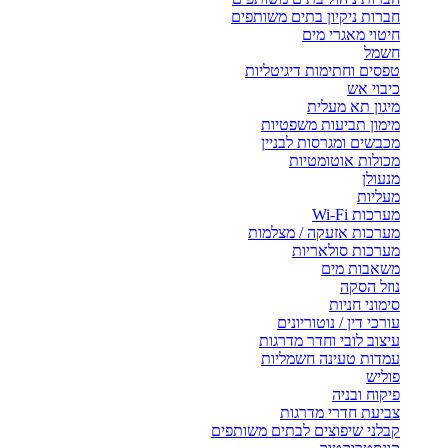
חברות ניקיון בתים משותפים
חיטוי מאגרי מים
חשמל
טפסים וחתימות דיגיטליות
כיבוי אש
מיגון תא מעלית
מימון תביעות משפטיות
מכבשים ומגרסות לבניין
מכולות אוטומטיות
מנעולן
מעליות
מערכות Wi-Fi
מערכות אזעקה / מצלמות
מערכות סולאריות
משאבות מים
נוזל הסקה
סימוני חניות
עורכי דין / נוטוריונים
עיצוב לובי וחדר מדרגות
עמדות טעינה חשמליות
פוליש
פיקוח ובניה
צביעת חדרי מדרגות
קבלני שיפוצים לבתים משותפים