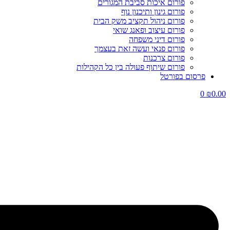
פורום איכות סביבת המגורים
פורום גינון ותיכנון נוף
פורום ניהול תקציב משק הבית
פורום עיצוב ופאנג שואי
פורום דיני משפחה
פורום פנאי ועשה זאת בעצמך
פורום צרכנות
פורום שיתוף פעולה בין כל הקהילות
פרסום בפורטל
0
₪
0.00