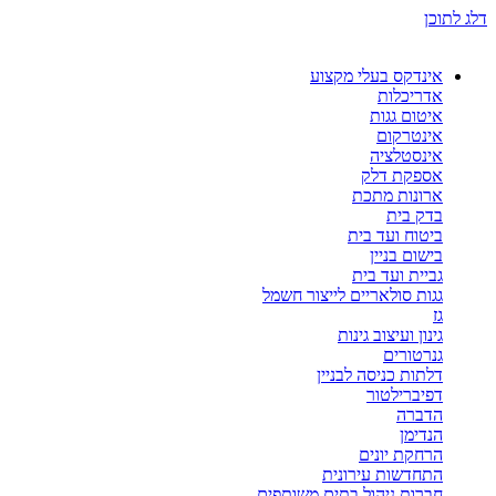
דלג לתוכן
אינדקס בעלי מקצוע
אדריכלות
איטום גגות
אינטרקום
אינסטלציה
אספקת דלק
ארונות מתכת
בדק בית
ביטוח ועד בית
בישום בניין
גביית ועד בית
גגות סולאריים לייצור חשמל
גז
גינון ועיצוב גינות
גנרטורים
דלתות כניסה לבניין
דפיברילטור
הדברה
הנדימן
הרחקת יונים
התחדשות עירונית
חברות ניהול בתים משותפים