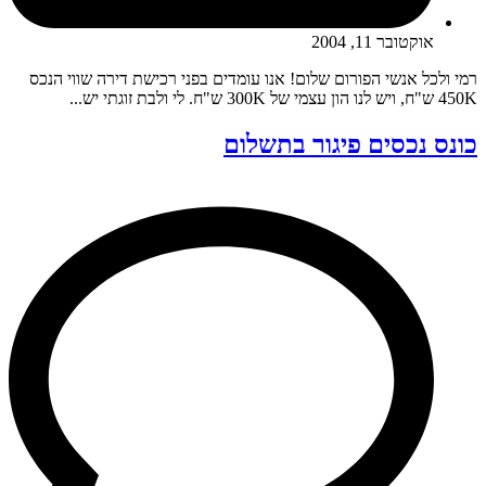
אוקטובר 11, 2004
רמי ולכל אנשי הפורום שלום! אנו עומדים בפני רכישת דירה שווי הנכס
450K ש"ח, ויש לנו הון עצמי של 300K ש"ח. לי ולבת זוגתי יש...
כונס נכסים פיגור בתשלום