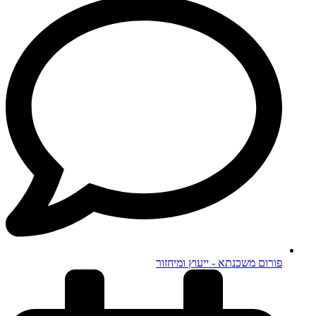
פורום משכנתא - ייעוץ ומיחזור