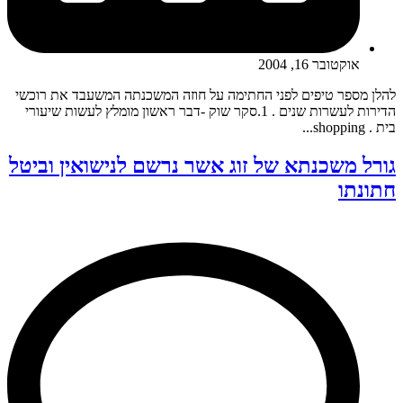
אוקטובר 16, 2004
להלן מספר טיפים לפני החתימה על חוזה המשכנתה המשעבד את רוכשי
הדירות לעשרות שנים . 1.סקר שוק -דבר ראשון מומלץ לעשות שיעורי
בית . shopping...
גורל משכנתא של זוג אשר נרשם לנישואין וביטל
חתונתו