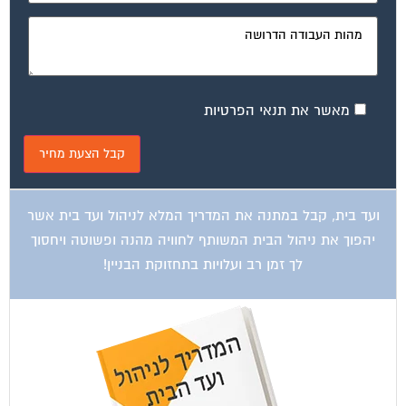
מאשר את תנאי הפרטיות
ועד בית, קבל במתנה את המדריך המלא לניהול ועד בית אשר
יהפוך את ניהול הבית המשותף לחוויה מהנה ופשוטה ויחסוך
לך זמן רב ועלויות בתחזוקת הבניין!