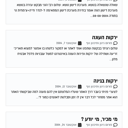
שאלה שנשאלה בנושא. מערכת דישון נושא: שלום רב! הנני מבקש עזרה בנושא
מערכת דישון הווה אומר בחירת מערכת דישון המתאימה ל-לגדר חייה+צימחית נוי
בתודה 08-08-2004...
ירקות העונה
פורום גינון ותיכנון נוף
אוקטובר 7, 2004
שלום רציתי בבקשה שתפנו אותי לאתר או למקור כלשהו בו אפשר למצוא תאריכי
זריעה ושתילה של ירקות ופירות העונה באינטרנט למשל עגבניות פלפל אבטיח
מלון...
ירקות בגינה
פורום גינון ותיכנון נוף
אוקטובר 13, 2004
לצערי פניתי בעבר דרך האתר שעליו המלצתם אין להם מענה למה שביקשתי האתר
הוא אתר מסחרי לכל דבר אין לו זמן וסבלנות לאנשים כמוני לי...
מי מכיר, מי יודע ?
פורום גינון ותיכנון נוף
אוקטובר 24, 2004