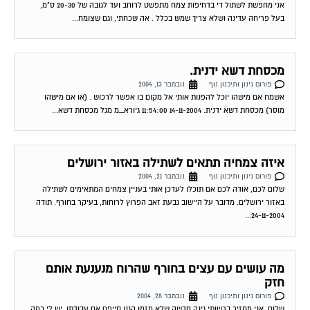
אני מחפשת לשתול די בדחיפות צמח מתפשט לרוחב ועד לגובה של 20-30 ס"מ,
בעל פריחה עדינה ושלא צריך שמש בכלל . אה שכחתי, וגם שצומח...
מכסחת דשא ידנית.
פורום גינון ותיכנון נוף
נובמבר 13, 2004
אשמח אם מישהו יוכל להפנות אותי אל מקום בו אפשר לרכוש . (או אם מישהו
מוסר) מכסחת דשא ידנית. 14-11-2004 11:54:00 גיורא_מ מגל מכסחת דשא...
איזה צמחיה תתאים לשתילה באזור ירושלים
פורום גינון ותיכנון נוף
נובמבר 21, 2004
שלום לכם, אודה לכם אם תוכלו לעדכן אותי בעניין צמחים המתאימים לשתילה
באזור ירושלים. מדובר על היישוב גבעת זאב הפרוץ לרוחות, בעיקר בחורף. תודה
24-11-2004...
מה עושים עם עצים בחורף שהרוח מנענעת אותם
חזק
פורום גינון ותיכנון נוף
נובמבר 28, 2004
שלום, אני מחזיר ברשותי גינה חדשה שלא מזמן הגנן סייפם אם עבודתו, יש לי כמה