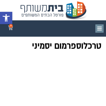
פתח סרגל 
0
טרכלוספרמום יסמיני