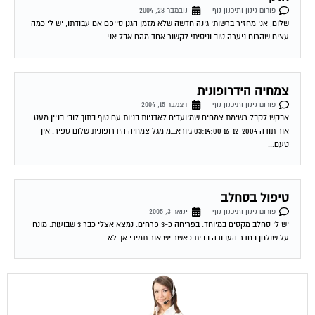
שלום, אני מחזיר ברשותי גינה חדשה שלא מזמן הגנן סייפם אם עבודתו, יש לי כמה
עצים שהרוח ניערה טוב וניסיתי לקשור אחד מהם אבל אני...
צמחיה הידרופונית
פורום גינון ותיכנון נוף
דצמבר 15, 2004
אבקש לקבל רשימת צמחים שמיועדים לאדניות בניות עם טוף בתוך לובי בניין מעט
אור תודה 16-12-2004 03:14:00 גיורא_מ מגל צמחיה הידרופונית שלום ספיר. אין
טעם...
טיפול בסחלב
פורום גינון ותיכנון נוף
ינואר 3, 2005
יש לי סחלב מקסים במיוחד. בפריחה כ-3 פרחים. נמצא אצלי כבר 3 שבועות. מונח
על שולחן בחדר העבודה בבית כאשר יש אור תמידי אך לא...