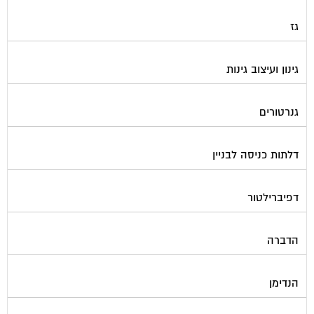
גז
גינון ועיצוב גינות
גנרטורים
דלתות כניסה לבניין
דפיברילטור
הדברה
הנדימן
הרחקת יונים