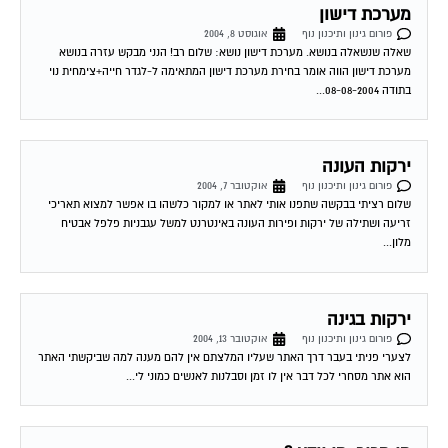
פורום גינון ותיכנון נוף
אוגוסט 8, 2004
שאלה שנשאלה בנושא. מערכת דישון נושא: שלום רב! הנני מבקש עזרה בנושא
מערכת דישון הווה אומר בחירת מערכת דישון המתאימה ל-לגדר חייה+צימחית נוי
בתודה 08-08-2004...
ירקות העונה
פורום גינון ותיכנון נוף
אוקטובר 7, 2004
שלום רציתי בבקשה שתפנו אותי לאתר או למקור כלשהו בו אפשר למצוא תאריכי
זריעה ושתילה של ירקות ופירות העונה באינטרנט למשל עגבניות פלפל אבטיח
מלון...
ירקות בגינה
פורום גינון ותיכנון נוף
אוקטובר 13, 2004
לצערי פניתי בעבר דרך האתר שעליו המלצתם אין להם מענה למה שביקשתי האתר
הוא אתר מסחרי לכל דבר אין לו זמן וסבלנות לאנשים כמוני לי...
מי מכיר, מי יודע ?