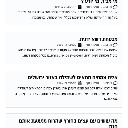
פורום גינון ותיכנון נוף
אוקטובר 24, 2004
אני מחפשת לשתול די בדחיפות צמח מתפשט לרוחב ועד לגובה של 20-30 ס"מ,
בעל פריחה עדינה ושלא צריך שמש בכלל . אה שכחתי, וגם שצומח...
מכסחת דשא ידנית.
פורום גינון ותיכנון נוף
נובמבר 13, 2004
אשמח אם מישהו יוכל להפנות אותי אל מקום בו אפשר לרכוש . (או אם מישהו
מוסר) מכסחת דשא ידנית. 14-11-2004 11:54:00 גיורא_מ מגל מכסחת דשא...
איזה צמחיה תתאים לשתילה באזור ירושלים
פורום גינון ותיכנון נוף
נובמבר 21, 2004
שלום לכם, אודה לכם אם תוכלו לעדכן אותי בעניין צמחים המתאימים לשתילה
באזור ירושלים. מדובר על היישוב גבעת זאב הפרוץ לרוחות, בעיקר בחורף. תודה
24-11-2004...
מה עושים עם עצים בחורף שהרוח מנענעת אותם
חזק
פורום גינון ותיכנון נוף
נובמבר 28, 2004