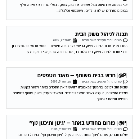
בבנקים נפרדים יש לנו 3 ילדים . משכנתא וכלכלה...
תכנה לניהול משק הבית
פורום ניהול תקציב משק הבית
ינואר 27, 2005
משהו מכיר תכנה לניהול משק הבית? רצוי תכנה חינמית… 28-01-2005 09:36:00 רון
דברי תוכנה לניהול משק בית שלום רב, ישנה תוכנה שכזו, אני בודק כרגע...
|P@| חדש בבית משותף – מאגר הטפסים
פורום ניהול תקציב משק הבית
פברואר 5, 2005
שבוע טוב לכולם, בהמשך למאמצינו להעשיר את התכנים באתר ולאור בקשות
שלכם הגולשים, הועלה לאתר "מאגר טפסים". המאגר יתעדכן באופן שוטף בטפסים
חדשים ונשמח לשיתוף...
|P@| פורום מחודש באתר – "גינון ותיכנון נוף"
פורום ניהול תקציב משק הבית
פברואר 9, 2005
שלום חברים, פורום "גינון" משנה פניו והופך ל-"גינון ותיכנון נוף". בניהול הפורום,
הצטרף אל צוות האתר אודי מיכליס שהינו מתכנן נוף במקצועו וישמח לסייע בכל...