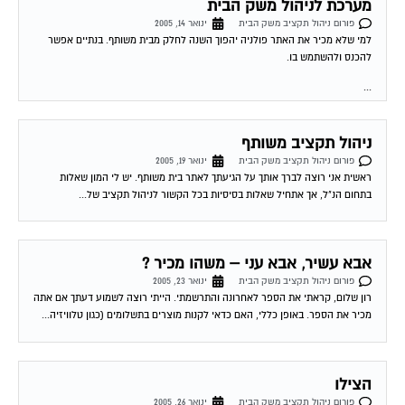
פורום ניהול תקציב משק הבית
ינואר 14, 2005
למי שלא מכיר את האתר פולניה יהפוך השנה לחלק מבית משותף. בנתיים אפשר
להכנס ולהשתמש בו.
...
ניהול תקציב משותף
פורום ניהול תקציב משק הבית
ינואר 19, 2005
ראשית אני רוצה לברך אותך על הגיעתך לאתר בית משותף. יש לי המון שאלות
בתחום הנ"ל, אך אתחיל שאלות בסיסיות בכל הקשור לניהול תקציב של...
אבא עשיר, אבא עני – משהו מכיר ?
פורום ניהול תקציב משק הבית
ינואר 23, 2005
רון שלום, קראתי את הספר לאחרונה והתרשמתי. הייתי רוצה לשמוע דעתך אם אתה
מכיר את הספר. באופן כללי, האם כדאי לקנות מוצרים בתשלומים (כגון טלוויזיה...
הצילו
פורום ניהול תקציב משק הבית
ינואר 26, 2005
אני ב28000 שח מינוס גבול אשראי 15 הבנק צועק . בעלי מרויח 5.5 ואני 3 אלף