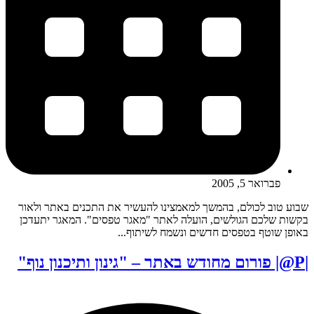
פברואר 5, 2005
שבוע טוב לכולם, בהמשך למאמצינו להעשיר את התכנים באתר ולאור
בקשות שלכם הגולשים, הועלה לאתר "מאגר טפסים". המאגר יתעדכן
באופן שוטף בטפסים חדשים ונשמח לשיתוף...
|P@| פורום מחודש באתר – "גינון ותיכנון נוף"