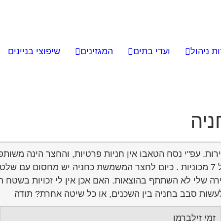
ת ניהול
ועדי בתים
המגזינים
שיפוצי בניינים
יה
ם רב. לאחרונה רכשתי דירה בבית משותף אשר בו 12 דירות. עפ"י נסח הטאבו אין חניות פ
שנים רבות הפך את החצר המשותפת לחניה, ויש מקום רק ל 7 מכוניות . כיום לחצר המשמ
שלי לא השתתף בהוצאות. האם אכן אין לי זכויות בשטח הנידו
שות סבב בחניה בין השכנים, או כל שיטה אחרת? תודה
זמי זילברמן