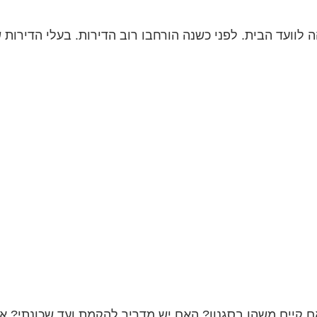
קיים משהו בסגנון? האם יש מדריך להקמת ועד שכונתי? אני 