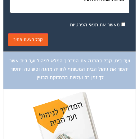
מאשר את תנאי הפרטיות
ועד בית, קבל במתנה את המדריך המלא לניהול ועד בית אשר
יהפוך את ניהול הבית המשותף לחוויה מהנה ופשוטה ויחסוך
לך זמן רב ועלויות בתחזוקת הבניין!