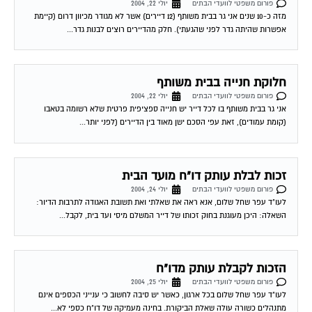
פורום משפטי לוועדי הבתים
יולי 22, 2004
מזה כ-10 שנים אני גר בבית משותף (12 דיירים) אשר לא מגודר מכיוון דרום (קיימת
אפשרות שהיתה גדר לפני שהגעתי). חלק מהדיירים רוצים לבנות גדר...
חלוקת חנייה בבית משותף
פורום משפטי לוועדי הבתים
יולי 22, 2004
אני גר בבית משותף בו לכל דייר יש חנייה ספציפית פרטית שלא רשומה בטאבו
(קומת עמודים), זאת עפי הסכם ישן מאוד בין הדיירים (לפני יותר...
זכות לבלת עותק דו"ח מועד הבית
פורום משפטי לוועדי הבתים
יולי 24, 2004
לעו"ד עפר שחל שלום, אנא ראה את שאלתי ואת תשובת האגודה לתרבות הדיור:
השאלה: היכן מעוגנת בחוק זכותו של דייר המשלם מיסי ועד בית, לקבל...
הזכות לקבלת עותק מדו"ח
פורום משפטי לוועדי הבתים
יולי 25, 2004
לעו"ד עפר שחל שלום בכל ארגון, כאשר יש סיבה לחשוב כי ענייני הכספים אינם
מתנהלים כשורה עולה שאלת הביקורת. בחינה מעמיקה של דו"ח כספי לא...