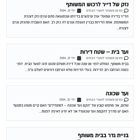
נזק של דייר לרכוש המשותף
פורום משפטי לוועדי הבתים
יולי 19, 2004
הדייר בדירה שמעלי ערך שיפוצים בדירתו שכתוצאה מהם נגרם נזק לצנרת
המשותפת, אחת הדירות בבניין הוצפה ונגרם לה נזק רב. האם העובדה שהנזק נגרם
לצנרת...
ועד בית – שטח דירות
פורום משפטי לוועדי הבתים
יולי 19, 2004
בבית משותף, הוחלט לפני 20 שנה שכל דירה תשלם סכום זהה לוועד הבית. לפני
כשנה הורחבו רוב הדירות. בעלי הדירות שלא הורחבו דורשים לשלם ע"פ...
ועד שכונה
פורום משפטי לוועדי הבתים
יולי 21, 2004
שלום, אני מחפש קובץ של "הקם ועד שכונה – למתחילים" האם קיים משהו בסגנון?
האם יש מדריך להקמת ועד שכונתי? אני לא יודע לאיפה לפנות...
בניית גדר בבית משותף