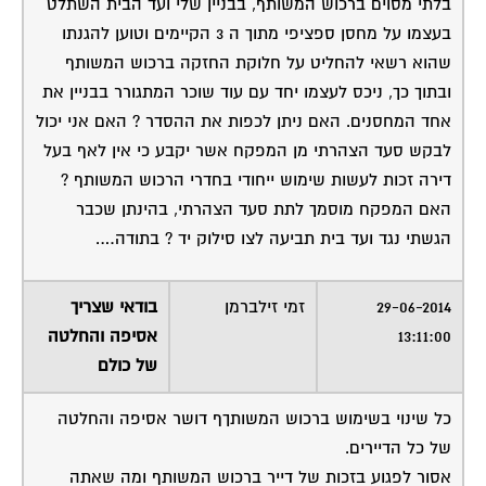
בלתי מסוים ברכוש המשותף, בבניין שלי ועד הבית השתלט
בעצמו על מחסן ספציפי מתוך ה 3 הקיימים וטוען להגנתו
שהוא רשאי להחליט על חלוקת החזקה ברכוש המשותף
ובתוך כך, ניכס לעצמו יחד עם עוד שוכר המתגורר בבניין את
אחד המחסנים. האם ניתן לכפות את ההסדר ? האם אני יכול
לבקש סעד הצהרתי מן המפקח אשר יקבע כי אין לאף בעל
דירה זכות לעשות שימוש ייחודי בחדרי הרכוש המשותף ?
האם המפקח מוסמך לתת סעד הצהרתי, בהינתן שכבר
הגשתי נגד ועד בית תביעה לצו סילוק יד ? בתודה….
29-06-2014
זמי זילברמן
בודאי שצריך
13:11:00
אסיפה והחלטה
של כולם
כל שינוי בשימוש ברכוש המשותךף דושר אסיפה והחלטה
של כל הדיירים.
אסור לפגוע בזכות של דייר ברכוש המשותף ומה שאתה