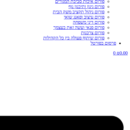
פורום איכות סביבת המגורים
פורום גינון ותיכנון נוף
פורום ניהול תקציב משק הבית
פורום עיצוב ופאנג שואי
פורום דיני משפחה
פורום פנאי ועשה זאת בעצמך
פורום צרכנות
פורום שיתוף פעולה בין כל הקהילות
פרסום בפורטל
0
₪
0.00