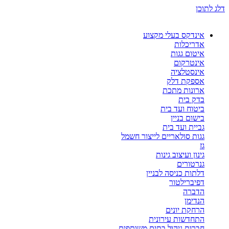
דלג לתוכן
אינדקס בעלי מקצוע
אדריכלות
איטום גגות
אינטרקום
אינסטלציה
אספקת דלק
ארונות מתכת
בדק בית
ביטוח ועד בית
בישום בניין
גביית ועד בית
גגות סולאריים לייצור חשמל
גז
גינון ועיצוב גינות
גנרטורים
דלתות כניסה לבניין
דפיברילטור
הדברה
הנדימן
הרחקת יונים
התחדשות עירונית
חברות ניהול בתים משותפים