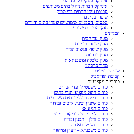
אינדקס עסקים לוועד הבית
אינדקס חברות ניהול בתים משותפים
קבוצת ועדי הבתים בפייסבוק
שיפוץ בניינים
טפסים, הסכמים שימושיים לועדי בתים ודיירים
חוקי הבית המשותף
המגזינים
מגזין ועד הבית
מגזין שיפוץ בניינים
מגזין שיפוץ ועיצוב הבית
מגזין צרכנות
מגזין כלכלה ומשכנתאות
מדור פרסומי
שיפוצי בניינים
קבוצת הפייסבוק
פורומים מקצועיים
פורום משפטי לוועדי הבתים
פורום ניהול מקצועי ועדי בתים
פורום ביטוח כללי ובתים משותפים
פורום שיפוץ ובינוי, איטום ובידוד
פורום תמא 38
פורום ליקויי בניה וביקורת מבנים
פורום נדלן – תכנון ובנייה
פורום חשמל ותאורה
פורום משכנתא – ייעוץ ומיחזור