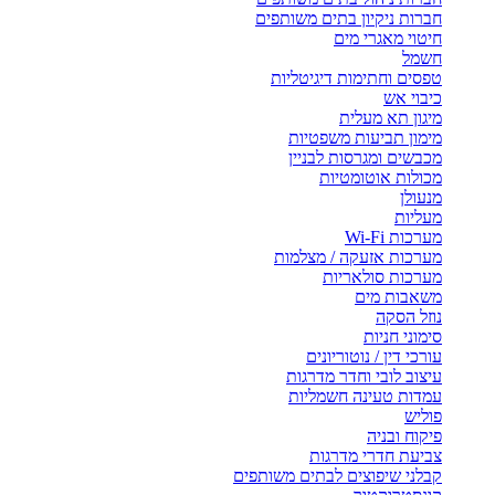
חברות ניקיון בתים משותפים
חיטוי מאגרי מים
חשמל
טפסים וחתימות דיגיטליות
כיבוי אש
מיגון תא מעלית
מימון תביעות משפטיות
מכבשים ומגרסות לבניין
מכולות אוטומטיות
מנעולן
מעליות
מערכות Wi-Fi
מערכות אזעקה / מצלמות
מערכות סולאריות
משאבות מים
נוזל הסקה
סימוני חניות
עורכי דין / נוטוריונים
עיצוב לובי וחדר מדרגות
עמדות טעינה חשמליות
פוליש
פיקוח ובניה
צביעת חדרי מדרגות
קבלני שיפוצים לבתים משותפים