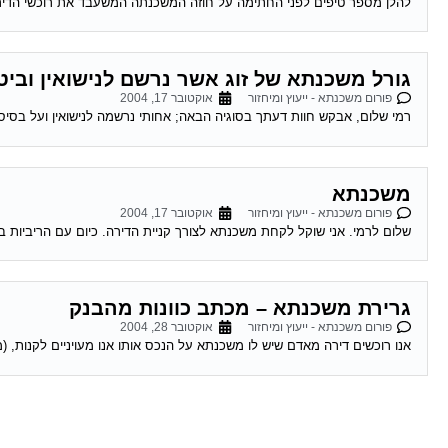
להלן מספר טיפים לפני החתימה על חוזה המשכנתה המשעבד את רוכשי הדירות לעשרות שנים . 1.סקר שוק -דבר ראשון מומלץ לע
גורל משכנתא של זוג אשר נרשם לנישואין וביט
פורום משכנתא - ייעוץ ומיחזור
אוקטובר 17, 2004
רמי שלום, אבקש חוות דעתך בסוגיה הבאה; אחותי נרשמה לנישואין ועל בסיס ר
משכנתא
פורום משכנתא - ייעוץ ומיחזור
אוקטובר 17, 2004
שלום לרמי. אני שוקל לקחת משכנתא לצורך קניית הדירה. כיום עם הריביות במ
גרירת משכנתא – מכתב כוונות מהבנק
פורום משכנתא - ייעוץ ומיחזור
אוקטובר 28, 2004
אנו רוכשים דירה מאדם שיש לו משכנתא על הנכס אותו אנו מעויניים לקנות, (