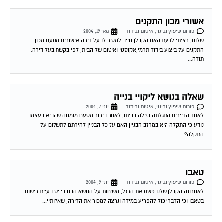
אשורי מכון התקנים
פורום שיפוץ ובינוי, איטום ובידוד
מאי 19, 2004
שלום, רציתי לדעת האם הקבלן חייב למסור לבעל דירה אישורים מטעם מכון
התקנים על ביצוע בידוד תרמי,אקוסטי ואיטום של הבית, לפי בקשת בעל דירה.
תודה...
שאלה בנושא ליקויי בנייה
פורום שיפוץ ובינוי, איטום ובידוד
יוני 7, 2004
לאחד הדיירים התגלתה נזילה בביתו, לאחר בירור מטעם מומחה שהביא בעצמו
נודע כי התקלה היא במרזב הבניין האם על כל הבניין להירתם לתשלום על
התקלה?...
טאבו
פורום שיפוץ ובינוי, איטום ובידוד
יוני 9, 2004
לאחרונה הקבלן שלנו פשט את הרגל, משיחות על הנושא הבנו כי יש בעיית רישום
בטאבו וכי הדבר יכול להפריע במידה ונרצה למכור את הדירה, שאלותיי...