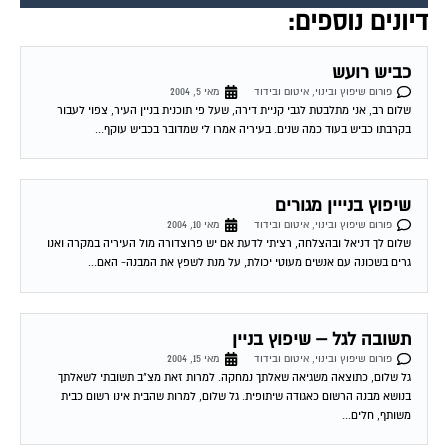
דיונים נוספים:
כביש רועש
פורום שיפוץ ובינוי, איטום ובידוד
מאי 5, 2004
שלום רב, אני מתלבטת לגבי קניית דירה, שעל פי תוכנית בניין העיר, צפוי לעבור
בקרבתו כביש בעוד כמה שנים. בעיריה אמרו לי שמדובר בכביש עוקף...
שיפוץ בנייין מגורים
פורום שיפוץ ובינוי, איטום ובידוד
מאי 10, 2004
שלום לך דניאל ובהצלחה, רציתי לדעת אם יש פרוצדורה מול העיריה במקרה ואנו
גרים בשכונה עם אנשים מעוטי יכולת, על מנת לשפץ את המבנה- האם...
תשובה לגל – שיפוץ בניין
פורום שיפוץ ובינוי, איטום ובידוד
מאי 15, 2004
גל שלום, כתוצאה משגיאה שאלתך נמחקה. למרות זאת מצ"ב תשובתי לשאלתך
בנושא מבנה הרשום כאגודה שיתופית. גל שלום, למרות שהבית אינו רשום כבית
משותף, חלים...