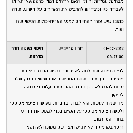
מבחינת עמידות וחוזק, האם אריחים דמויי פרקט/עץ יתאימו
לעבודה כזו וכיצד יש להדביק את האריחים על השיש. תודה
כמובן שיש צורך להתייחס למגע האריח/יכולות הניקוי שלו
ועוד.
01-02-2012
דורון טרייביש
חיפוי מעקה חדר
08:27:00
מדרגות
לפי התמונה שנשלחה לא מדובר בשיש מדובר ביציקת
מוזייקה שנעשתה בשנות החמישים או השישים פרוק שלה
יגרום להרס לא קטן בחדר המדרגות ובעלות די גבוהה
לתיקון.
מה שניתן לעשות הוא לבדוק בחברות שעושות ציפוי אפוקסי
ולעשות ציפוי אפוקסי על הקיים בכדי למנוע את ההרס
בחדר המדרגות.
חיפוי בקרמיקה לא יחזיק ומצד שני מסוכן ולא תקני.