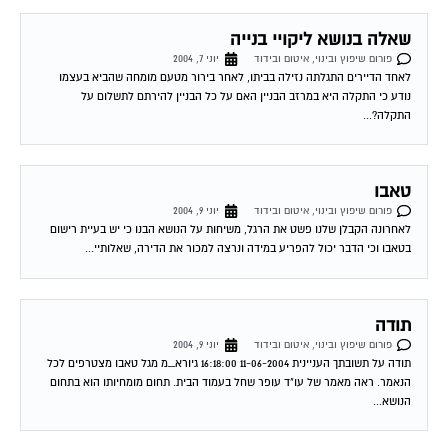
שאלה בנושא ליקויי בנייה
פורום שיפוץ ובינוי, איטום ובידוד
יוני 7, 2004
לאחד הדיירים התגלתה נזילה בביתו, לאחר בירור מטעם מומחה שהביא בעצמו
נודע כי התקלה היא במרזב הבניין האם על כל הבניין להירתם לתשלום על
התקלה?...
טאבו
פורום שיפוץ ובינוי, איטום ובידוד
יוני 9, 2004
לאחרונה הקבלן שלנו פשט את הרגל, משיחות על הנושא הבנו כי יש בעיית רישום
בטאבו וכי הדבר יכול להפריע במידה ונרצה למכור את הדירה, שאלותיי...
תודה
פורום שיפוץ ובינוי, איטום ובידוד
יוני 9, 2004
תודה על תשובתך העניינית 11-06-2004 16:18:00 גיורא_מ מגל טאבו מצטרפים לכל
הנאמר. ראה מאמר של עו"ד עופר שחל בעמוד הבית. תחום מומחיותו הוא בתחום
הנושא...