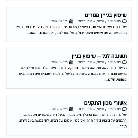
שיפוץ בנייין מגורים
פורום שיפוץ ובינוי, איטום ובידוד
מאי 10, 2004
שלום לך דניאל ובהצלחה, רציתי לדעת אם יש פרוצדורה מול העיריה במקרה ואנו
גרים בשכונה עם אנשים מעוטי יכולת, על מנת לשפץ את המבנה- האם...
תשובה לגל – שיפוץ בניין
פורום שיפוץ ובינוי, איטום ובידוד
מאי 15, 2004
גל שלום, כתוצאה משגיאה שאלתך נמחקה. למרות זאת מצ"ב תשובתי לשאלתך
בנושא מבנה הרשום כאגודה שיתופית. גל שלום, למרות שהבית אינו רשום כבית
משותף, חלים...
אשורי מכון התקנים
פורום שיפוץ ובינוי, איטום ובידוד
מאי 19, 2004
שלום, רציתי לדעת האם הקבלן חייב למסור לבעל דירה אישורים מטעם מכון
התקנים על ביצוע בידוד תרמי,אקוסטי ואיטום של הבית, לפי בקשת בעל דירה.
תודה...