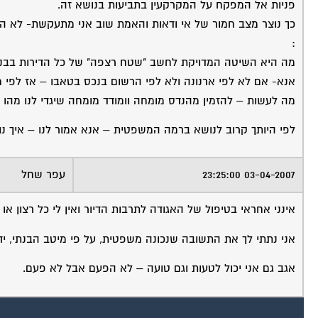
פניות אל המפקח על המקרקעין בתביעות בנושא זה.
כך נוצר מצב חמור של אי ודאות והאמת שוב אני מתעקשת- לא הב
:
מה היא השיטה המדויקת לחשב "שטח רצפה" של כל הדירות בבניין שלנו 
אנא- אם לא לפי ארנונה ולא לפי הרשום בנכס בטאבו – אז לפי מ
מה לעשות – להזמין מהנדס מומחה וומודד מומחה שיגדי לנו מהו 
לפי היותך קרוב לנושא ברמה המשפטית – אנא אמור לנו – איך נ
03-04-2007 23:25:00
עפר שחל
אינני אחראי בטיפול של האגודה לתרבות הדיור ואין לי כל רצון או
אני נתתי לך את התשובה שנכונה משפטית, על פי מיטב הבנתי, ידיע
אגב גם אני יכול לטעות וגם טועה – לא הפעם אבל לא פעם.