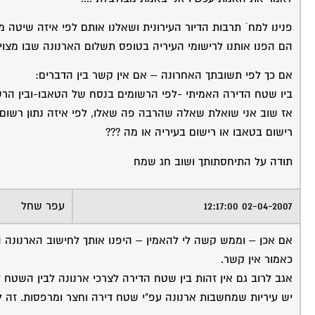
פנינו למח´ תרבות הדיור העירונית ושאלנו אותם לפי איזה שיטה
הם הפנו אותנו לרישומי העיריה בטופס תשלום הארנונה שבו מצוי
אם כך לפי תשובתך האחרונה – אם אין קשר בין הדברים:
ביו שטח הדירה האמיתי -לפי הרשומים בנסח של הטאבו-ובין הרשו
אז שוב אני שואלת שאלה שהרבה פה שאלו, לפי איזה נתון רשום 
רישום בטאבו או רישום בעיריה או מה ???
תודה על התיחסתותך ושוב חג שמח
02-04-2007 12:17:00
עפר שחל
אם אכן – וממש קשה לי להאמין – היפנו אותך לחישוב הארנונה 
כאמור אין קשר.
אגב לרוב גם אין זהות בין שטח הדירה לצרכי ארנונה לבין השטח ל
יש עיריות שמחשבות ארנונה עפ"י שטח דירה וחצר ומרפסות. זה 