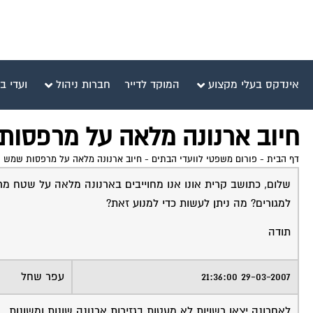
אינדקס בעלי מקצוע
המוקד לדייר
חברות ניהול
ועדי ב
חיוב ארנונה מלאה על מרפסות
דף הבית
-
פורום משפטי לוועדי הבתים
-
חיוב ארנונה מלאה על מרפסות שמש ה
שלום, כתושב קרית אונו אנו מחוייבים בארנונה מלאה על שטח מ
למגורים? מה ניתן לעשות כדי למנוע זאת?
תודה
29-03-2007 21:36:00
עפר שחל
לאחרונה יצאו רשויות לא מעטות בגזירות ארנונה שונות ומשונות.