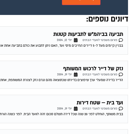
דיונים נוספים:
תביעה בביהמ"ש לתביעות קטנות
פורום משפטי לוועדי הבתים
יולי 12, 2004
בבניין קיימים מעל ל-5 דיירים החייבים מיסי ועד, האם ניתן לתבוע את כולם בתביעה אחת או יש לתבוע אינדבידואלי, אם כן כיצד זה ניתן לבצוע...
נזק של דייר לרכוש המשותף
פורום משפטי לוועדי הבתים
יולי 19, 2004
הדייר בדירה שמעלי ערך שיפוצים בדירתו שכתוצאה מהם נגרם נזק לצנרת המשותפת, אחת הד
ועד בית – שטח דירות
פורום משפטי לוועדי הבתים
יולי 19, 2004
בבית משותף, הוחלט לפני 20 שנה שכל דירה תשלם סכום זהה לוועד הבית. לפני כשנה הורחבו רוב הדירות. בעלי הדירות שלא הורחבו דורשים לשלם ע"פ...