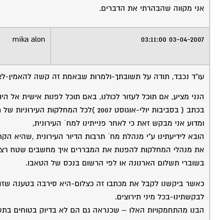
אני מקווה שהבהרתי את הדברים.
mika alon
03-04-2007 03:11:00
עו"ד נכבד, תודה על תשובתך-ולמרות שבאמת זה קשה להאמין-לצ
הנני מציע, אם תוכל לעזור לכולנו, באם תוכל לפנות אישית אל ה
בכתב ( בסביבות יולי-אוגוסט 2007 )לכל המחלקות העירוניות של תרבות הדיור בכל הרשויות המקומיות.
ומדוע אני מבקש זאת כי לאחר פנייתינו למח´ העירונית,
הובא לידיעתינו ע"י מנהלת מח´ תרבות הדיור העירונית ,שהיא 
את מנהלי המחלקות להפנות את המבררים איך מחשבים שטח רצפה
בשוברי תשלום הארנונה או לפי הרשום בנכס של הטאבו.
כאשר ביקשנו לקבל את מכתבו זה כצלום-היא סירבה בטענה שזהו
לבקשתינו-בכל מיני תירוצים.
הבנו מהתחמקויות האלו – שכנראה גם הם לא בדיוק בטוחים בתשו